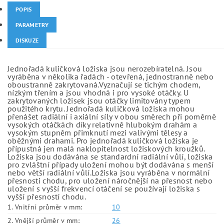
POPIS
PARAMETRY
DISKUZE
Jednořadá kuličková ložiska jsou nerozebíratelná. Jsou
vyráběna v několika řadách - otevřená, jednostranně nebo
oboustranně zakrytovaná.Vyznačují se tichým chodem,
nízkým třením a jsou vhodná i pro vysoké otáčky. U
zakrytovaných ložisek jsou otáčky limitovány typem
použitého krytu. Jednořadá kuličková ložiska mohou
přenášet radiální i axiální síly v obou směrech při poměrně
vysokých otáčkách díky relativně hlubokým drahám a
vysokým stupněm přimknutí mezi valivými tělesy a
oběžnými drahami. Pro jednořadá kuličková ložiska je
přípustná jen malá naklopitelnost ložiskových kroužků.
Ložiska jsou dodávána se standardní radiální vůlí, ložiska
pro zvláštní případy uložení mohou být dodávána s menší
nebo větší radiální vůlí.Ložiska jsou vyráběna v normální
přesnosti chodu, pro uložení náročnější na přesnost nebo
uložení s vyšší frekvencí otáčení se používají ložiska s
vyšší přesností chodu.
1. Vnitřní průměr v mm:
10
2. Vnější průměr v mm:
26