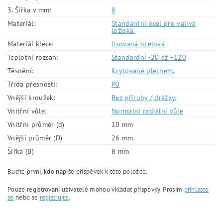
3. Šířka v mm:
8
Materiál:
Standardní ocel pro valivá
ložiska.
Materiál klece:
lisovaná ocelová
Teplotní rozsah:
Standardní -20 až +120
Těsnění:
Krytované plechem.
Třída přesnosti:
P0
Vnější kroužek:
Bez příruby / drážky.
Vnitřní vůle:
Normální radiální vůle
Vnitřní průměr (d)
10 mm
Vnější průměr (D)
26 mm
Šířka (B)
8 mm
Buďte první, kdo napíše příspěvek k této položce.
Pouze registrovaní uživatelé mohou vkládat příspěvky. Prosím
přihlaste
se
nebo se
registrujte
.