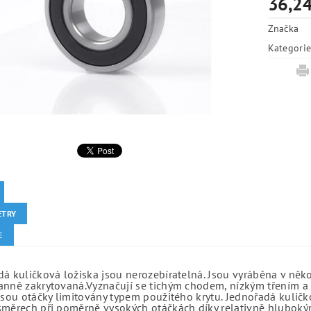
36,24
Značka
Kategori
ETRY
E
á kuličková ložiska jsou nerozebíratelná. Jsou vyráběna v něk
anně zakrytovaná.Vyznačují se tichým chodem, nízkým třením a 
jsou otáčky limitovány typem použitého krytu. Jednořadá kuličko
směrech při poměrně vysokých otáčkách díky relativně hlubo