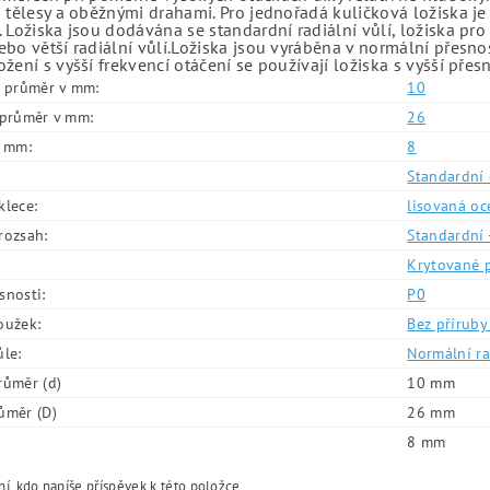
 tělesy a oběžnými drahami. Pro jednořadá kuličková ložiska je
 Ložiska jsou dodávána se standardní radiální vůlí, ložiska pr
bo větší radiální vůlí.Ložiska jsou vyráběna v normální přesno
žení s vyšší frekvencí otáčení se používají ložiska s vyšší přes
í průměr v mm:
10
í průměr v mm:
26
v mm:
8
Standardní 
klece:
lisovaná oc
rozsah:
Standardní 
Krytované 
snosti:
P0
oužek:
Bez příruby 
ůle:
Normální ra
růměr (d)
10 mm
ůměr (D)
26 mm
8 mm
í, kdo napíše příspěvek k této položce.