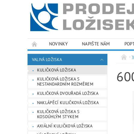
NOVINKY
NAPIŠTE NÁM
POP
PODMÍNKY OCHRANY OSOBNÍCH ÚDAJŮ
VALIVÁ LOŽISKA
KULIČKOVÁ LOŽISKA
60
KULIČKOVÁ LOŽISKA S
NESTANDARDNÍM ROZMĚREM
KULIČKOVÁ DVOUŘADÁ LOŽISKA
NAKLÁPĚCÍ KULIČKOVÁ LOŽISKA
KULIČKOVÁ LOŽISKA S
KOSOÚHLÝM STYKEM
AXIÁLNÍ KULIČKOVÁ LOŽISKA