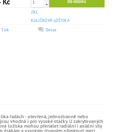
 Kč
ZKL
e
KULIČKOVÁ LOŽISKA
Tisk
Dotaz
olika řadách - otevřená, jednostranně nebo
jsou vhodná i pro vysoké otáčky. U zakrytovaných
vá ložiska mohou přenášet radiální i axiální síly
kým drahám a vysokým stupněm přimknutí mezi