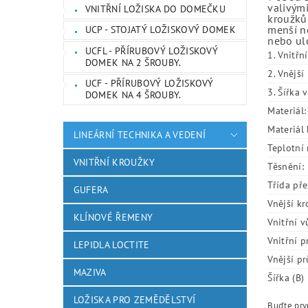
valivými
VNITŘNÍ LOŽISKA DO DOMEČKU
kroužků.
menší ne
UCP - STOJATÝ LOŽISKOVÝ DOMEK
nebo ulo
UCFL - PŘÍRUBOVÝ LOŽISKOVÝ
1. Vnitřn
DOMEK NA 2 ŠROUBY.
2. Vnějš
UCF - PŘÍRUBOVÝ LOŽISKOVÝ
3. Šířka 
DOMEK NA 4 ŠROUBY.
Materiál:
Materiál 
LINEÁRNÍ TECHNIKA A VEDENÍ
Teplotní 
VNITŘNÍ KROUŽKY
Těsnění:
Třída pře
GUFERA
Vnější kr
KLÍNOVÉ ŘEMENY
Vnitřní v
Vnitřní p
LEPIDLA LOCTITE
Vnější pr
MAZIVA
Šířka (B)
LOŽISKA PRO ZEMĚDĚLSTVÍ
Buďte prvn