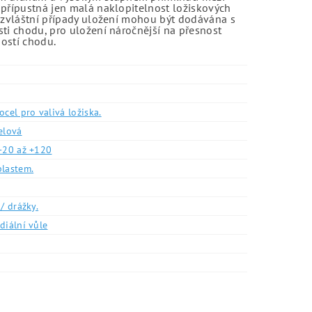
 přípustná jen malá naklopitelnost ložiskových
o zvláštní případy uložení mohou být dodávána s
sti chodu, pro uložení náročnější na přesnost
ností chodu.
ocel pro valivá ložiska.
elová
-20 až +120
plastem.
/ drážky.
diální vůle