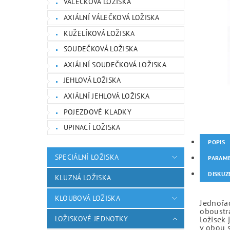
VÁLEČKOVÁ LOŽISKA
AXIÁLNÍ VÁLEČKOVÁ LOŽISKA
KUŽELÍKOVÁ LOŽISKA
SOUDEČKOVÁ LOŽISKA
AXIÁLNÍ SOUDEČKOVÁ LOŽISKA
JEHLOVÁ LOŽISKA
AXIÁLNÍ JEHLOVÁ LOŽISKA
POJEZDOVÉ KLADKY
UPINACÍ LOŽISKA
POPIS
SPECIÁLNÍ LOŽISKA
PARAM
DISKUZ
KLUZNÁ LOŽISKA
KLOUBOVÁ LOŽISKA
Jednořad
oboustr
LOŽISKOVÉ JEDNOTKY
ložisek 
v obou 