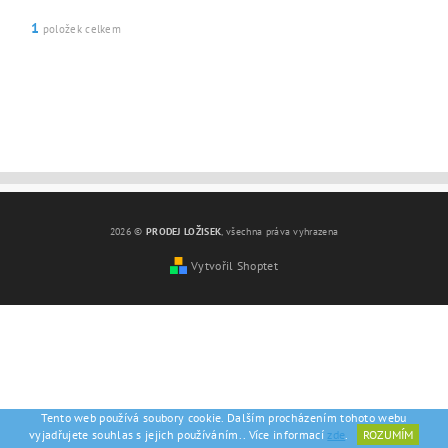
1
položek celkem
2026 ©
PRODEJ LOŽISEK
, všechna práva vyhrazena
Vytvořil Shoptet
Tento web používá soubory cookie. Dalším procházením tohoto webu
vyjadřujete souhlas s jejich používáním.. Více informací
zde
.
ROZUMÍM