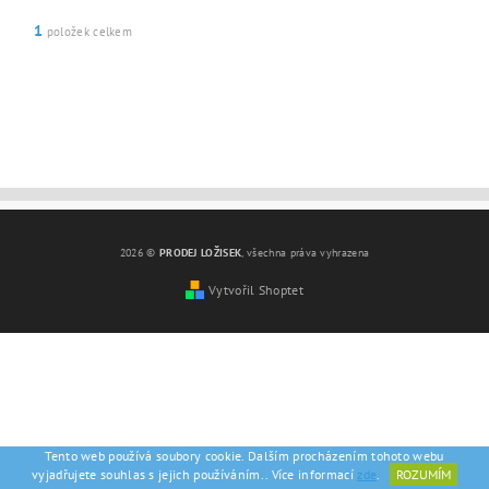
1
položek celkem
2026 ©
PRODEJ LOŽISEK
, všechna práva vyhrazena
Vytvořil Shoptet
Tento web používá soubory cookie. Dalším procházením tohoto webu
vyjadřujete souhlas s jejich používáním.. Více informací
zde
.
ROZUMÍM