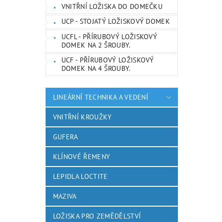
VNITŘNÍ LOŽISKA DO DOMEČKU
UCP - STOJATÝ LOŽISKOVÝ DOMEK
UCFL - PŘÍRUBOVÝ LOŽISKOVÝ
DOMEK NA 2 ŠROUBY.
UCF - PŘÍRUBOVÝ LOŽISKOVÝ
DOMEK NA 4 ŠROUBY.
LINEÁRNÍ TECHNIKA A VEDENÍ
VNITŘNÍ KROUŽKY
GUFERA
KLÍNOVÉ ŘEMENY
LEPIDLA LOCTITE
MAZIVA
LOŽISKA PRO ZEMĚDĚLSTVÍ