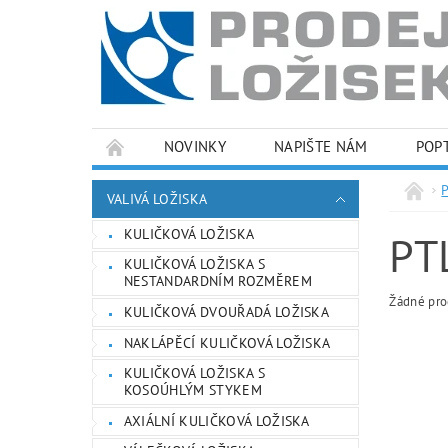
NOVINKY
NAPIŠTE NÁM
POP
PODMÍNKY OCHRANY OSOBNÍCH ÚDAJŮ
VALIVÁ LOŽISKA
KULIČKOVÁ LOŽISKA
PT
KULIČKOVÁ LOŽISKA S
NESTANDARDNÍM ROZMĚREM
Žádné pro
KULIČKOVÁ DVOUŘADÁ LOŽISKA
NAKLÁPĚCÍ KULIČKOVÁ LOŽISKA
KULIČKOVÁ LOŽISKA S
KOSOÚHLÝM STYKEM
AXIÁLNÍ KULIČKOVÁ LOŽISKA