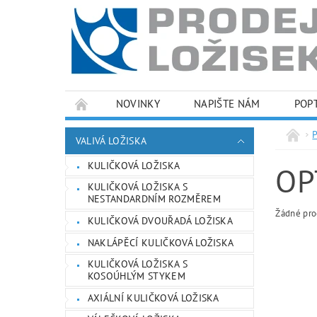
NOVINKY
NAPIŠTE NÁM
POP
PODMÍNKY OCHRANY OSOBNÍCH ÚDAJŮ
VALIVÁ LOŽISKA
KULIČKOVÁ LOŽISKA
OP
KULIČKOVÁ LOŽISKA S
NESTANDARDNÍM ROZMĚREM
Žádné pro
KULIČKOVÁ DVOUŘADÁ LOŽISKA
NAKLÁPĚCÍ KULIČKOVÁ LOŽISKA
KULIČKOVÁ LOŽISKA S
KOSOÚHLÝM STYKEM
AXIÁLNÍ KULIČKOVÁ LOŽISKA