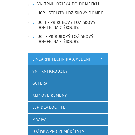
VNITŘNÍ LOŽISKA DO DOMEČKU
UCP - STOJATÝ LOŽISKOVÝ DOMEK
UCFL - PŘÍRUBOVÝ LOŽISKOVÝ
DOMEK NA 2 ŠROUBY.
UCF - PŘÍRUBOVÝ LOŽISKOVÝ
DOMEK NA 4 ŠROUBY.
LINEÁRNÍ TECHNIKA A VEDENÍ
VNITŘNÍ KROUŽKY
GUFERA
KLÍNOVÉ ŘEMENY
LEPIDLA LOCTITE
MAZIVA
LOŽISKA PRO ZEMĚDĚLSTVÍ