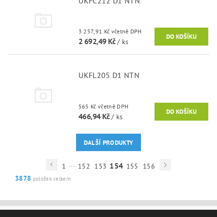
UKFC212 D1 NTN
3 257,91 Kč včetně DPH
2 692,49 Kč
/ ks
UKFL205 D1 NTN
565 Kč včetně DPH
466,94 Kč
/ ks
DALŠÍ PRODUKTY
...
154
1
152
153
155
156
3878
položek celkem