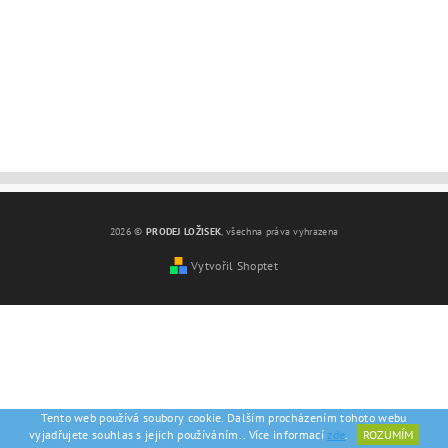
2026 ©
PRODEJ LOŽISEK
, všechna práva vyhrazena
Vytvořil Shoptet
Tento web používá soubory cookie. Dalším procházením tohoto webu
vyjadřujete souhlas s jejich používáním.. Více informací
zde
.
ROZUMÍM