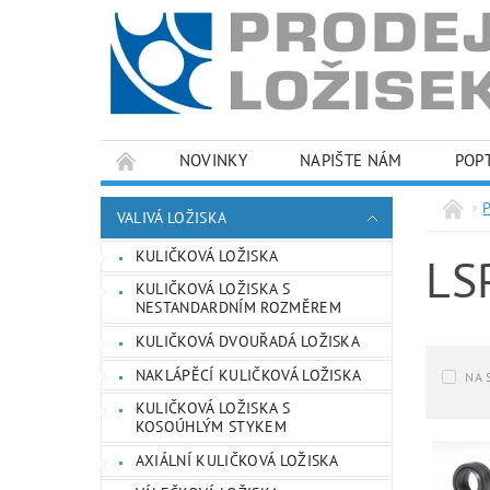
NOVINKY
NAPIŠTE NÁM
POP
PODMÍNKY OCHRANY OSOBNÍCH ÚDAJŮ
VALIVÁ LOŽISKA
KULIČKOVÁ LOŽISKA
LS
KULIČKOVÁ LOŽISKA S
NESTANDARDNÍM ROZMĚREM
KULIČKOVÁ DVOUŘADÁ LOŽISKA
NAKLÁPĚCÍ KULIČKOVÁ LOŽISKA
NA 
KULIČKOVÁ LOŽISKA S
KOSOÚHLÝM STYKEM
AXIÁLNÍ KULIČKOVÁ LOŽISKA