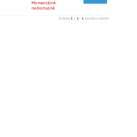
Momentálně
nedostupné
1
1
1
Stránka
z
-
položek celkem