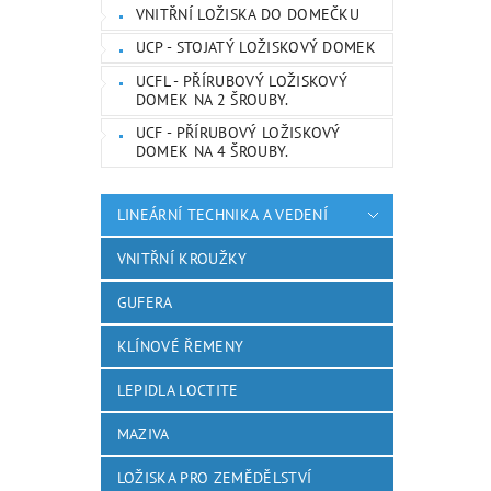
VNITŘNÍ LOŽISKA DO DOMEČKU
UCP - STOJATÝ LOŽISKOVÝ DOMEK
UCFL - PŘÍRUBOVÝ LOŽISKOVÝ
DOMEK NA 2 ŠROUBY.
UCF - PŘÍRUBOVÝ LOŽISKOVÝ
DOMEK NA 4 ŠROUBY.
LINEÁRNÍ TECHNIKA A VEDENÍ
VNITŘNÍ KROUŽKY
GUFERA
KLÍNOVÉ ŘEMENY
LEPIDLA LOCTITE
MAZIVA
LOŽISKA PRO ZEMĚDĚLSTVÍ