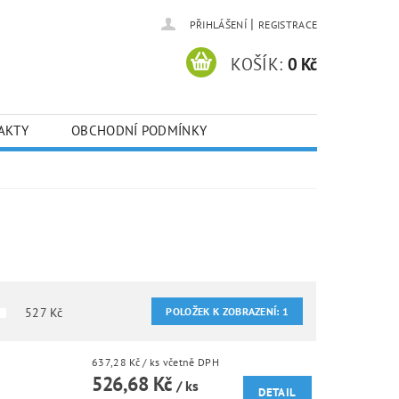
|
PŘIHLÁŠENÍ
REGISTRACE
KOŠÍK:
0 Kč
AKTY
OBCHODNÍ PODMÍNKY
527
Kč
POLOŽEK K ZOBRAZENÍ:
1
637,28 Kč
/ ks
včetně DPH
526,68 Kč
/ ks
DETAIL