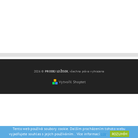
2026 ©
PRODEJ LOŽISEK
, všechna práva vyhrazena
Vytvořil Shoptet
Tento web používá soubory cookie. Dalším procházením tohoto webu
vyjadřujete souhlas s jejich používáním.. Více informací
zde
.
ROZUMÍM