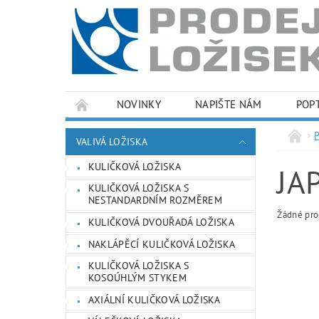
NOVINKY
NAPIŠTE NÁM
POP
PODMÍNKY OCHRANY OSOBNÍCH ÚDAJŮ
VALIVÁ LOŽISKA
KULIČKOVÁ LOŽISKA
JA
KULIČKOVÁ LOŽISKA S
NESTANDARDNÍM ROZMĚREM
Žádné pro
KULIČKOVÁ DVOUŘADÁ LOŽISKA
NAKLÁPĚCÍ KULIČKOVÁ LOŽISKA
KULIČKOVÁ LOŽISKA S
KOSOÚHLÝM STYKEM
AXIÁLNÍ KULIČKOVÁ LOŽISKA