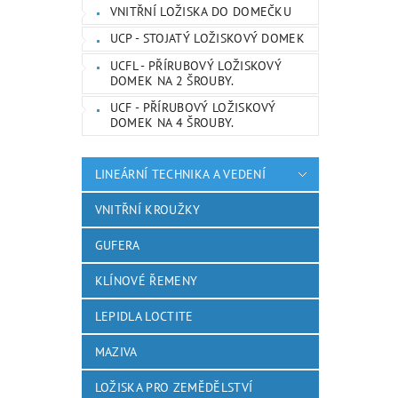
VNITŘNÍ LOŽISKA DO DOMEČKU
UCP - STOJATÝ LOŽISKOVÝ DOMEK
UCFL - PŘÍRUBOVÝ LOŽISKOVÝ
DOMEK NA 2 ŠROUBY.
UCF - PŘÍRUBOVÝ LOŽISKOVÝ
DOMEK NA 4 ŠROUBY.
LINEÁRNÍ TECHNIKA A VEDENÍ
VNITŘNÍ KROUŽKY
GUFERA
KLÍNOVÉ ŘEMENY
LEPIDLA LOCTITE
MAZIVA
LOŽISKA PRO ZEMĚDĚLSTVÍ