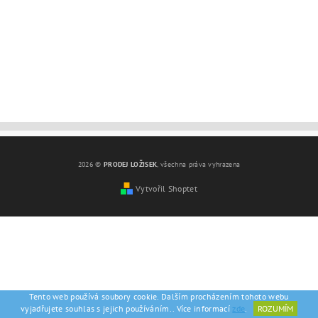
2026 ©
PRODEJ LOŽISEK
, všechna práva vyhrazena
Vytvořil Shoptet
Tento web používá soubory cookie. Dalším procházením tohoto webu
vyjadřujete souhlas s jejich používáním.. Více informací
zde
.
ROZUMÍM