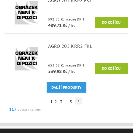
AGRO 205 KRP2 FKL
592,55 Kč včetně DPH
489,71 Kč
/ ks
AGRO 205 KRR2 FKL
653,38 Kč včetně DPH
539,98 Kč
/ ks
DALŠÍ PRODUKTY
...
1
2
3
5
117
položek celkem