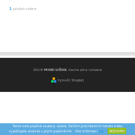
1
položek celkem
2026 ©
PRODEJ LOŽISEK
, všechna práva vyhrazena
Vytvořil Shoptet
Tento web používá soubory cookie. Dalším procházením tohoto webu
vyjadřujete souhlas s jejich používáním.. Více informací
zde
.
ROZUMÍM