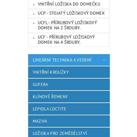
VNITŘNÍ LOŽISKA DO DOMEČKU
UCP - STOJATÝ LOŽISKOVÝ DOMEK
UCFL - PŘÍRUBOVÝ LOŽISKOVÝ
DOMEK NA 2 ŠROUBY.
UCF - PŘÍRUBOVÝ LOŽISKOVÝ
DOMEK NA 4 ŠROUBY.
LINEÁRNÍ TECHNIKA A VEDENÍ
VNITŘNÍ KROUŽKY
GUFERA
KLÍNOVÉ ŘEMENY
LEPIDLA LOCTITE
MAZIVA
LOŽISKA PRO ZEMĚDĚLSTVÍ