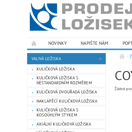
NOVINKY
NAPIŠTE NÁM
POP
PODMÍNKY OCHRANY OSOBNÍCH ÚDAJŮ
VALIVÁ LOŽISKA
KULIČKOVÁ LOŽISKA
CO
KULIČKOVÁ LOŽISKA S
NESTANDARDNÍM ROZMĚREM
Žádné pro
KULIČKOVÁ DVOUŘADÁ LOŽISKA
NAKLÁPĚCÍ KULIČKOVÁ LOŽISKA
KULIČKOVÁ LOŽISKA S
KOSOÚHLÝM STYKEM
AXIÁLNÍ KULIČKOVÁ LOŽISKA