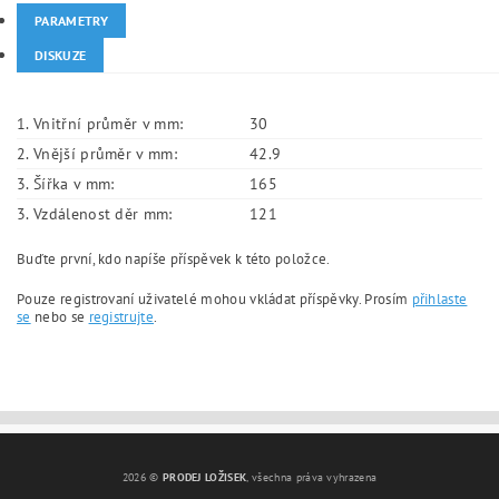
PARAMETRY
DISKUZE
1. Vnitřní průměr v mm:
30
2. Vnější průměr v mm:
42.9
3. Šířka v mm:
165
3. Vzdálenost děr mm:
121
Buďte první, kdo napíše příspěvek k této položce.
Pouze registrovaní uživatelé mohou vkládat příspěvky. Prosím
přihlaste
se
nebo se
registrujte
.
2026 ©
PRODEJ LOŽISEK
, všechna práva vyhrazena