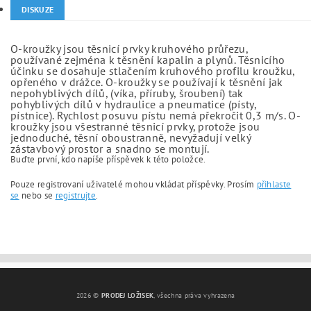
DISKUZE
O-kroužky jsou těsnicí prvky kruhového průřezu,
používané zejména k těsnění kapalin a plynů. Těsnicího
účinku se dosahuje stlačením kruhového profilu kroužku,
opřeného v drážce. O-kroužky se používají k těsnění jak
nepohyblivých dílů, (víka, příruby, šroubení) tak
pohyblivých dílů v hydraulice a pneumatice (písty,
pístnice). Rychlost posuvu pístu nemá překročit 0,3 m/s. O-
kroužky jsou všestranné těsnicí prvky, protože jsou
jednoduché, těsní oboustranně, nevyžadují velký
zástavbový prostor a snadno se montují.
Buďte první, kdo napíše příspěvek k této položce.
Pouze registrovaní uživatelé mohou vkládat příspěvky. Prosím
přihlaste
se
nebo se
registrujte
.
2026 ©
PRODEJ LOŽISEK
, všechna práva vyhrazena