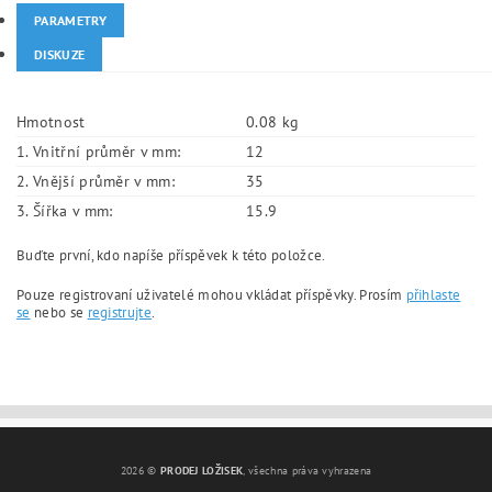
PARAMETRY
DISKUZE
Hmotnost
0.08 kg
1. Vnitřní průměr v mm:
12
2. Vnější průměr v mm:
35
3. Šířka v mm:
15.9
Buďte první, kdo napíše příspěvek k této položce.
Pouze registrovaní uživatelé mohou vkládat příspěvky. Prosím
přihlaste
se
nebo se
registrujte
.
2026 ©
PRODEJ LOŽISEK
, všechna práva vyhrazena