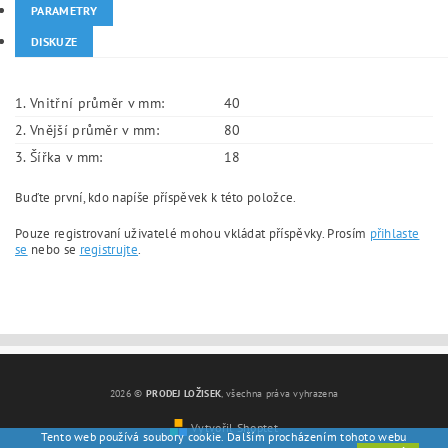
PARAMETRY
DISKUZE
1. Vnitřní průměr v mm:
40
2. Vnější průměr v mm:
80
3. Šířka v mm:
18
Buďte první, kdo napíše příspěvek k této položce.
Pouze registrovaní uživatelé mohou vkládat příspěvky. Prosím
přihlaste
se
nebo se
registrujte
.
2026 ©
PRODEJ LOŽISEK
, všechna práva vyhrazena
Vytvořil Shoptet
Tento web používá soubory cookie. Dalším procházením tohoto webu