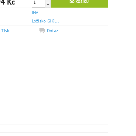
4 Kč
INA
e
Ložisko GIKL..
Tisk
Dotaz