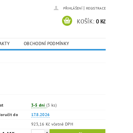
|
PŘIHLÁŠENÍ
REGISTRACE
KOŠÍK:
0 Kč
AKTY
OBCHODNÍ PODMÍNKY
st
3-5 dní
(3 ks)
oručit do
17.8.2026
923,16 Kč včetně DPH