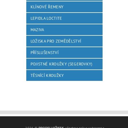
KLÍNOVÉ ŘEMENY
LEPIDLA LOCTITE
MAZIVA
LOŽISKA PRO ZEMĚDĚLSTVÍ
PŘÍSLUŠENSTVÍ
POJISTNÉ KROUŽKY (SEGEROVKY)
TĚSNÍCÍ KROUŽKY
2026 ©
PRODEJ LOŽISEK
, všechna práva vyhrazena