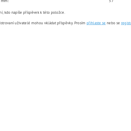
v mm:
57
í, kdo napíše příspěvek k této položce.
istrovaní uživatelé mohou vkládat příspěvky. Prosím
přihlaste se
nebo se
regist