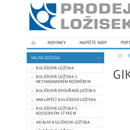
NOVINKY
NAPIŠTE NÁM
POP
PODMÍNKY OCHRANY OSOBNÍCH ÚDAJŮ
VALIVÁ LOŽISKA
KULIČKOVÁ LOŽISKA
GI
KULIČKOVÁ LOŽISKA S
NESTANDARDNÍM ROZMĚREM
KULIČKOVÁ DVOUŘADÁ LOŽISKA
NAKLÁPĚCÍ KULIČKOVÁ LOŽISKA
KULIČKOVÁ LOŽISKA S
KOSOÚHLÝM STYKEM
AXIÁLNÍ KULIČKOVÁ LOŽISKA