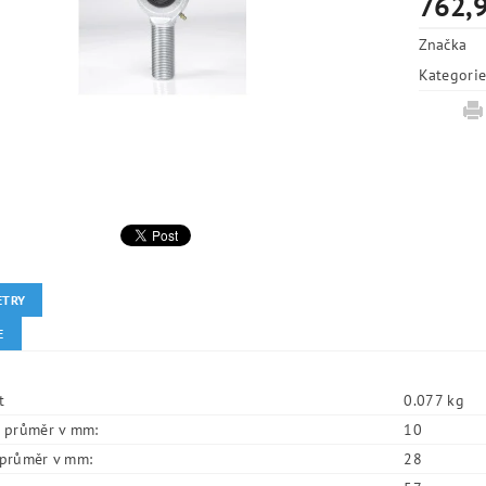
762,9
Značka
Kategori
ETRY
E
t
0.077 kg
í průměr v mm:
10
í průměr v mm:
28