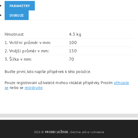
PARAMETRY
DISKUZE
Hmotnost
4.3 kg
1. Vnitřní průměr v mm:
100
2. Vnější průměr v mm:
150
3. Šířka v mm:
70
Buďte první, kdo napíše příspěvek k této položce.
Pouze registrovaní uživatelé mohou vkládat příspěvky. Prosím
přihlaste
se
nebo se
registrujte
.
2026 ©
PRODEJ LOŽISEK
, všechna práva vyhrazena