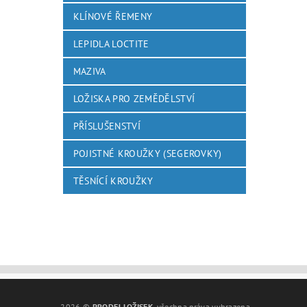
KLÍNOVÉ ŘEMENY
LEPIDLA LOCTITE
MAZIVA
LOŽISKA PRO ZEMĚDĚLSTVÍ
PŘÍSLUŠENSTVÍ
POJISTNÉ KROUŽKY (SEGEROVKY)
TĚSNÍCÍ KROUŽKY
2026 ©
PRODEJ LOŽISEK
, všechna práva vyhrazena