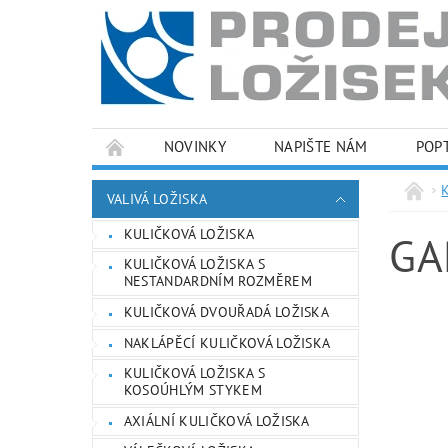
NOVINKY
NAPIŠTE NÁM
POP
PODMÍNKY OCHRANY OSOBNÍCH ÚDAJŮ
VALIVÁ LOŽISKA
KULIČKOVÁ LOŽISKA
GA
KULIČKOVÁ LOŽISKA S
NESTANDARDNÍM ROZMĚREM
KULIČKOVÁ DVOUŘADÁ LOŽISKA
NAKLÁPĚCÍ KULIČKOVÁ LOŽISKA
KULIČKOVÁ LOŽISKA S
KOSOÚHLÝM STYKEM
AXIÁLNÍ KULIČKOVÁ LOŽISKA