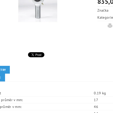
835,0
Značka
Kategori
ETRY
E
t
0.19 kg
í průměr v mm:
17
í průměr v mm:
46