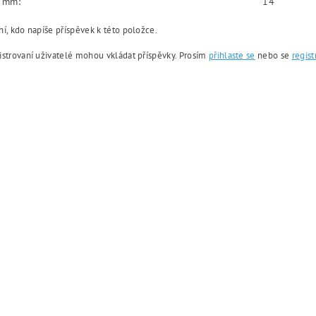
v mm:
14
í, kdo napíše příspěvek k této položce.
istrovaní uživatelé mohou vkládat příspěvky. Prosím
přihlaste se
nebo se
regist