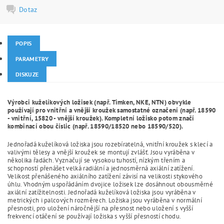
Dotaz
POPIS
PARAMETRY
DISKUZE
Výrobci kuželíkových ložisek (např. Timken, NKE, NTN) obvykle
používají pro vnitřní a vnější kroužek samostatné označení (např. 18590
- vnitřní, 15820 - vnější kroužek). Kompletní ložisko potom značí
kombinací obou číslic (např. 18590/18520 nebo 18590/520).
Jednořadá kuželíková ložiska jsou rozebíratelná, vnitřní kroužek s klecí a
valivými tělesy a vnější kroužek se montují zvlášť. Jsou vyráběna v
několika řadách. Vyznačují se vysokou tuhostí, nízkým třením a
schopností přenášet velká radiální a jednosměrná axiální zatížení.
Velikost přenášeného axiálního zatížení závisí na velikosti stykového
úhlu. Vhodným uspořádáním dvojice ložisek lze dosáhnout obousměrné
axiální zatížitelnosti. Jednořadá kuželíková ložiska jsou vyráběna v
metrických i palcových rozměrech. Ložiska jsou vyráběna v normální
přesnosti, pro uložení náročnější na přesnost nebo uložení s vyšší
frekvencí otáčení se používají ložiska s vyšší přesností chodu.