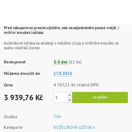
Před nákupem se prosím ujistěte, zda neobjednáváte pouze vnější /
vnitřní kroužek ložiska.
Kuželíková ložiska se skládají z vnějšího (Cup) a vnitřního kroužku se
sadou válečků (Cone).
Dostupnost
3-5 dní
(12 ks)
Můžeme doručit do
17.8.2026
Cena
4 767,11 Kč včetně DPH
3 939,76 Kč
Značka
TIM
Kategorie
KUŽELÍKOVÁ LOŽISKA