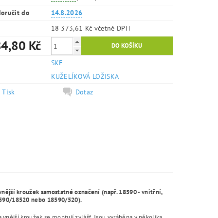
oručit do
14.8.2026
18 373,61 Kč včetně DPH
4,80 Kč
SKF
e
KUŽELÍKOVÁ LOŽISKA
Tisk
Dotaz
vnější kroužek samostatné označení (např. 18590 - vnitřní,
18590/18520 nebo 18590/520).
a vnější kroužek se montují zvlášť. Jsou vyráběna v několika