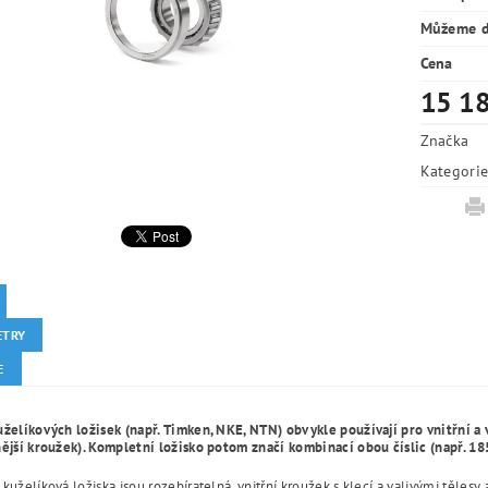
Můžeme d
Cena
15 18
Značka
Kategori
ETRY
E
želíkových ložisek (např. Timken, NKE, NTN) obvykle používají pro vnitřní a 
nější kroužek). Kompletní ložisko potom značí kombinací obou číslic (např. 
kuželíková ložiska jsou rozebíratelná, vnitřní kroužek s klecí a valivými tělesy 