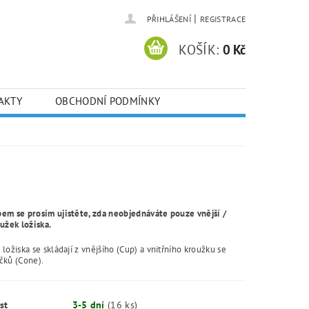
|
PŘIHLÁŠENÍ
REGISTRACE
KOŠÍK:
0 Kč
AKTY
OBCHODNÍ PODMÍNKY
em se prosím ujistěte, zda neobjednáváte pouze vnější /
oužek ložiska.
ložiska se skládají z vnějšího (Cup) a vnitřního kroužku se
čků (Cone).
st
3-5 dní
(16 ks)