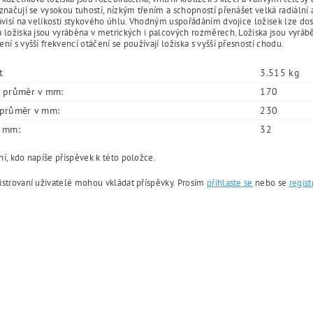
značují se vysokou tuhostí, nízkým třením a schopností přenášet velká radiální
ávisí na velikosti stykového úhlu. Vhodným uspořádáním dvojice ložisek lze do
 ložiska jsou vyráběna v metrických i palcových rozměrech. Ložiska jsou vyrábě
ní s vyšší frekvencí otáčení se používají ložiska s vyšší přesností chodu.
t
3.515 kg
í průměr v mm:
170
í průměr v mm:
230
v mm:
32
í, kdo napíše příspěvek k této položce.
istrovaní uživatelé mohou vkládat příspěvky. Prosím
přihlaste se
nebo se
regist