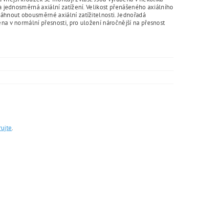
 a jednosměrná axiální zatížení. Velikost přenášeného axiálního
sáhnout obousměrné axiální zatížitelnosti. Jednořadá
na v normální přesnosti, pro uložení náročnější na přesnost
rujte
.