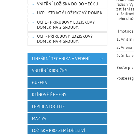
VNITŘNÍ LOŽISKA DO DOMEČKU
řadách. Vy
zatížení z
UCP - STOJATÝ LOŽISKOVÝ DOMEK
kuželíková
nebo ulože
UCFL - PŘÍRUBOVÝ LOŽISKOVÝ
DOMEK NA 2 ŠROUBY.
Hmotnos
UCF - PŘÍRUBOVÝ LOŽISKOVÝ
1. Vnitřn
DOMEK NA 4 ŠROUBY.
2. Vnějš
3. Šířka 
LINEÁRNÍ TECHNIKA A VEDENÍ
Buďte prvn
VNITŘNÍ KROUŽKY
Pouze reg
GUFERA
KLÍNOVÉ ŘEMENY
LEPIDLA LOCTITE
MAZIVA
LOŽISKA PRO ZEMĚDĚLSTVÍ