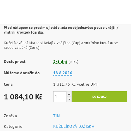
Před nákupem se prosím ujistěte, zda neobjednáváte pouze vnější /
vnitřní kroužek ložiska.
Kuželíková ložiska se skládají z vnějšího (Cup) a vnitřního kroužku se
sadou válečků (Cone).
Dostupnost
3-5 dní
(3 ks)
Můžeme doručit do
18.8.2026
Cena
1 311,76 Kč včetně DPH
1 084,10 Kč
Značka
TIM
Kategorie
KUŽELÍKOVÁ LOŽISKA