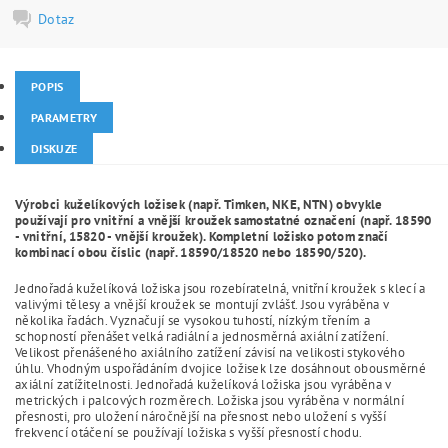
Dotaz
POPIS
PARAMETRY
DISKUZE
Výrobci kuželíkových ložisek (např. Timken, NKE, NTN) obvykle
používají pro vnitřní a vnější kroužek samostatné označení (např. 18590
- vnitřní, 15820 - vnější kroužek). Kompletní ložisko potom značí
kombinací obou číslic (např. 18590/18520 nebo 18590/520).
Jednořadá kuželíková ložiska jsou rozebíratelná, vnitřní kroužek s klecí a
valivými tělesy a vnější kroužek se montují zvlášť. Jsou vyráběna v
několika řadách. Vyznačují se vysokou tuhostí, nízkým třením a
schopností přenášet velká radiální a jednosměrná axiální zatížení.
Velikost přenášeného axiálního zatížení závisí na velikosti stykového
úhlu. Vhodným uspořádáním dvojice ložisek lze dosáhnout obousměrné
axiální zatížitelnosti. Jednořadá kuželíková ložiska jsou vyráběna v
metrických i palcových rozměrech. Ložiska jsou vyráběna v normální
přesnosti, pro uložení náročnější na přesnost nebo uložení s vyšší
frekvencí otáčení se používají ložiska s vyšší přesností chodu.