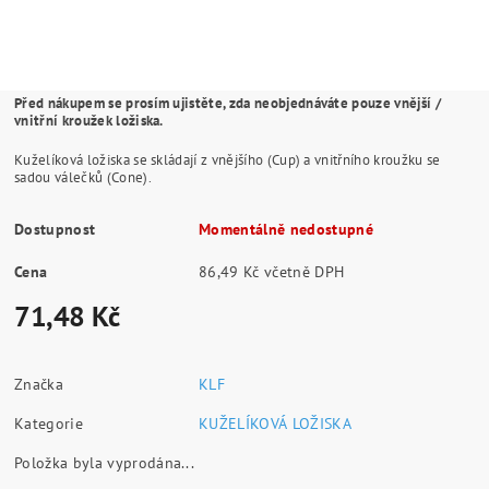
Před nákupem se prosím ujistěte, zda neobjednáváte pouze vnější /
vnitřní kroužek ložiska.
Kuželíková ložiska se skládají z vnějšího (Cup) a vnitřního kroužku se
sadou válečků (Cone).
Dostupnost
Momentálně nedostupné
Cena
86,49 Kč včetně DPH
71,48 Kč
Značka
KLF
Kategorie
KUŽELÍKOVÁ LOŽISKA
Položka byla vyprodána...