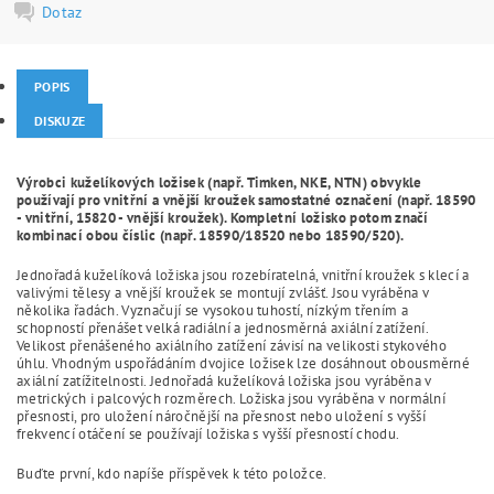
Dotaz
POPIS
DISKUZE
Výrobci kuželíkových ložisek (např. Timken, NKE, NTN) obvykle
používají pro vnitřní a vnější kroužek samostatné označení (např. 18590
- vnitřní, 15820 - vnější kroužek). Kompletní ložisko potom značí
kombinací obou číslic (např. 18590/18520 nebo 18590/520).
Jednořadá kuželíková ložiska jsou rozebíratelná, vnitřní kroužek s klecí a
valivými tělesy a vnější kroužek se montují zvlášť. Jsou vyráběna v
několika řadách. Vyznačují se vysokou tuhostí, nízkým třením a
schopností přenášet velká radiální a jednosměrná axiální zatížení.
Velikost přenášeného axiálního zatížení závisí na velikosti stykového
úhlu. Vhodným uspořádáním dvojice ložisek lze dosáhnout obousměrné
axiální zatížitelnosti. Jednořadá kuželíková ložiska jsou vyráběna v
metrických i palcových rozměrech. Ložiska jsou vyráběna v normální
přesnosti, pro uložení náročnější na přesnost nebo uložení s vyšší
frekvencí otáčení se používají ložiska s vyšší přesností chodu.
Buďte první, kdo napíše příspěvek k této položce.