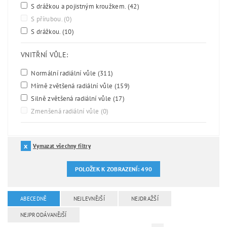
S drážkou a pojistným kroužkem.
(42)
S přírubou.
(0)
S drážkou.
(10)
VNITŘNÍ VŮLE:
Normální radiální vůle
(311)
Mírně zvětšená radiální vůle
(159)
Silně zvětšená radiální vůle
(17)
Zmenšená radiální vůle
(0)
Vymazat všechny filtry
POLOŽEK K ZOBRAZENÍ:
490
ABECEDNĚ
NEJLEVNĚJŠÍ
NEJDRAŽŠÍ
NEJPRODÁVANĚJŠÍ