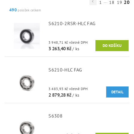
...
20
1
18
19
490
položek celkem
S6210-2RSR-HLC FAG
3 948,71 Kč včetně DPH
3 263,40 Kč
/ ks
S6210-HLC FAG
3 483,93 Kč včetně DPH
DETAIL
2 879,28 Kč
/ ks
S6308