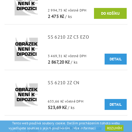
2 994,75 Kč včetně DPH
2 475 Kč
/ ks
SS 6210 2Z C3 EZO
3 469,31 Kč včetně DPH
DETAIL
2 867,20 Kč
/ ks
SS 6210 2Z CN
633,66 Kč včetně DPH
DETAIL
523,69 Kč
/ ks
Tento web používá soubory cookie. Dalším procházením tohoto webu
SS 6308 2RS CN
vyjadřujete souhlas s jejich používáním.. Více informací
zde
.
ROZUMÍM