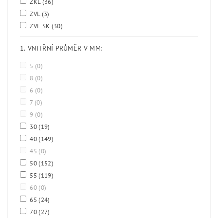
ZKL
(36)
ZVL
(3)
ZVL SK
(30)
1. VNITŘNÍ PRŮMĚR V MM:
5
(0)
8
(0)
6
(0)
7
(0)
9
(0)
30
(19)
40
(149)
45
(0)
50
(152)
55
(119)
60
(0)
65
(24)
70
(27)