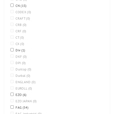
CN
(15)
CODEX
(0)
CRAFT
(0)
CRB
(0)
CRF
(0)
CT
(0)
CX
(0)
Div
(1)
DKF
(0)
DPI
(0)
Dunlop
(0)
Durbal
(0)
ENGLAND
(0)
EUROLL
(0)
EZO
(6)
EZO JAPAN
(0)
FAG
(54)
FAG-Industrial
(0)