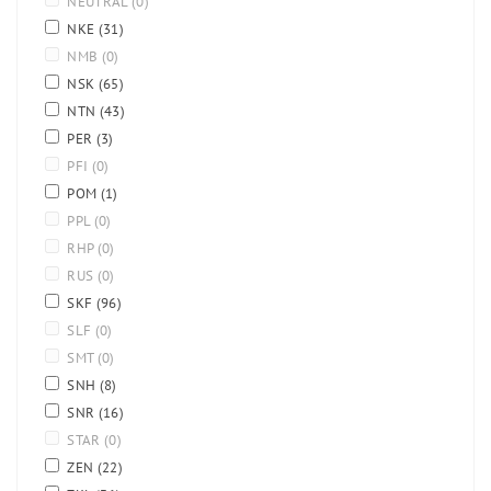
NEUTRAL
(0)
NKE
(31)
NMB
(0)
NSK
(65)
NTN
(43)
PER
(3)
PFI
(0)
POM
(1)
PPL
(0)
RHP
(0)
RUS
(0)
SKF
(96)
SLF
(0)
SMT
(0)
SNH
(8)
SNR
(16)
STAR
(0)
ZEN
(22)