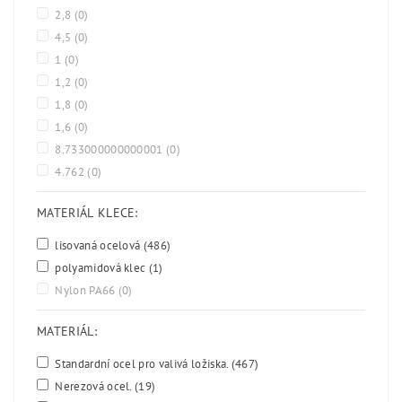
2,8
(0)
4,5
(0)
1
(0)
1,2
(0)
1,8
(0)
1,6
(0)
8.733000000000001
(0)
4.762
(0)
MATERIÁL KLECE:
lisovaná ocelová
(486)
polyamidová klec
(1)
Nylon PA66
(0)
MATERIÁL:
Standardní ocel pro valivá ložiska.
(467)
Nerezová ocel.
(19)