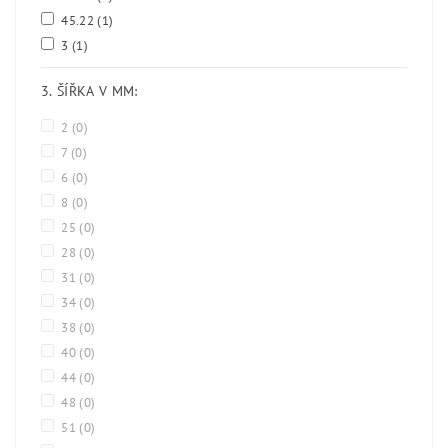
45.22
(1)
3
(1)
3. ŠÍŘKA V MM:
2
(0)
7
(0)
6
(0)
8
(0)
25
(0)
28
(0)
31
(0)
34
(0)
38
(0)
40
(0)
44
(0)
48
(0)
51
(0)