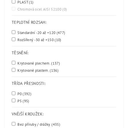
PLAST
(1)
Chromová ocel AISI 52100
(0)
TEPLOTNÍ ROZSAH:
Standardní -20 až +120
(477)
Rozšířený -30 až +150
(10)
TĚSNĚNÍ:
Krytované plechem.
(137)
Krytované plastem.
(136)
TŘÍDA PŘESNOSTI:
P0
(392)
P5
(95)
VNĚJŠÍ KROUŽEK:
Bez příruby / drážky.
(435)