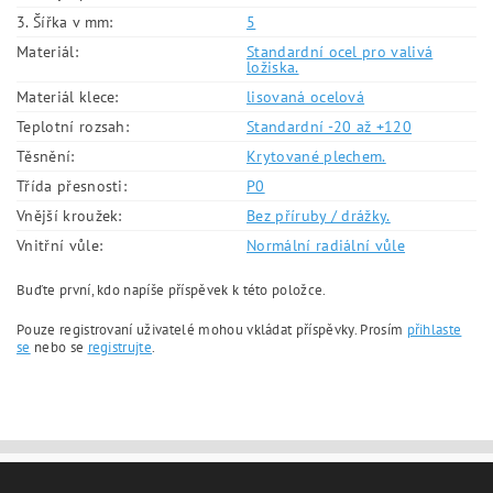
3. Šířka v mm:
5
Materiál:
Standardní ocel pro valivá
ložiska.
Materiál klece:
lisovaná ocelová
Teplotní rozsah:
Standardní -20 až +120
Těsnění:
Krytované plechem.
Třída přesnosti:
P0
Vnější kroužek:
Bez příruby / drážky.
Vnitřní vůle:
Normální radiální vůle
Buďte první, kdo napíše příspěvek k této položce.
Pouze registrovaní uživatelé mohou vkládat příspěvky. Prosím
přihlaste
se
nebo se
registrujte
.