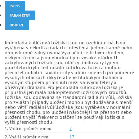
POPIS
PARAMETRY
DISKUZE
Jednořadá kuličková ložiska jsou nerozebíratelná. Jsou
vyráběna v několika řadách - otevřená, jednostranně nebo
oboustranně zakrytovaná.Vyznačují se tichým chodem,
nízkým třením a jsou vhodná i pro vysoké otáčky. U
zakrytovaných ložisek jsou otáčky limitovány typem
použitého krytu. Jednořadá kuličková ložiska mohou
přenášet radiální i axiální síly v obou směrech při poměrně
vysokých otáčkách díky relativně hlubokým drahám a
vysokým stupněm přimknutí mezi valivými tělesy a
oběžnými drahami. Pro jednořadá kuličková ložiska je
přípustná jen malá naklopitelnost ložiskových kroužků.
Ložiska jsou dodávána se standardní radiální vůlí, ložiska
pro zvláštní případy uložení mohou být dodávána s menší
nebo větší radiální vůlí.Ložiska jsou vyráběna v normální
přesnosti chodu, pro uložení náročnější na přesnost nebo
uložení s vyšší frekvencí otáčení se používají ložiska s
vyšší přesností chodu.
1. Vnitřní průměr v mm:
7
2. Vnější průměr v mm:
17