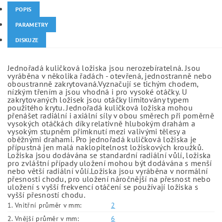
POPIS
PARAMETRY
DISKUZE
Jednořadá kuličková ložiska jsou nerozebíratelná. Jsou
vyráběna v několika řadách - otevřená, jednostranně nebo
oboustranně zakrytovaná.Vyznačují se tichým chodem,
nízkým třením a jsou vhodná i pro vysoké otáčky. U
zakrytovaných ložisek jsou otáčky limitovány typem
použitého krytu. Jednořadá kuličková ložiska mohou
přenášet radiální i axiální síly v obou směrech při poměrně
vysokých otáčkách díky relativně hlubokým drahám a
vysokým stupněm přimknutí mezi valivými tělesy a
oběžnými drahami. Pro jednořadá kuličková ložiska je
přípustná jen malá naklopitelnost ložiskových kroužků.
Ložiska jsou dodávána se standardní radiální vůlí, ložiska
pro zvláštní případy uložení mohou být dodávána s menší
nebo větší radiální vůlí.Ložiska jsou vyráběna v normální
přesnosti chodu, pro uložení náročnější na přesnost nebo
uložení s vyšší frekvencí otáčení se používají ložiska s
vyšší přesností chodu.
1. Vnitřní průměr v mm:
2
2. Vnější průměr v mm:
6