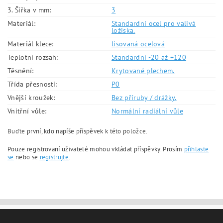
3. Šířka v mm:
3
Materiál:
Standardní ocel pro valivá
ložiska.
Materiál klece:
lisovaná ocelová
Teplotní rozsah:
Standardní -20 až +120
Těsnění:
Krytované plechem.
Třída přesnosti:
P0
Vnější kroužek:
Bez příruby / drážky.
Vnitřní vůle:
Normální radiální vůle
Buďte první, kdo napíše příspěvek k této položce.
Pouze registrovaní uživatelé mohou vkládat příspěvky. Prosím
přihlaste
se
nebo se
registrujte
.