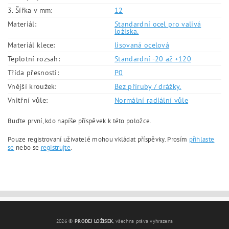
3. Šířka v mm:
12
Materiál:
Standardní ocel pro valivá
ložiska.
Materiál klece:
lisovaná ocelová
Teplotní rozsah:
Standardní -20 až +120
Třída přesnosti:
P0
Vnější kroužek:
Bez příruby / drážky.
Vnitřní vůle:
Normální radiální vůle
Buďte první, kdo napíše příspěvek k této položce.
Pouze registrovaní uživatelé mohou vkládat příspěvky. Prosím
přihlaste
se
nebo se
registrujte
.
2026 ©
PRODEJ LOŽISEK
, všechna práva vyhrazena