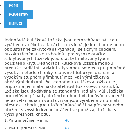
POPIS
PARAMETRY
DISKUZE
Jednořadá kuličková ložiska jsou nerozebíratelná. Jsou
vyráběna v několika řadách - otevřená, jednostranně nebo
oboustranně zakrytovaná.Vyznačují se tichým chodem,
nízkým třením a jsou vhodná i pro vysoké otáčky. U
zakrytovaných ložisek jsou otáčky limitovány typem
použitého krytu. Jednořadá kuličková ložiska mohou
přenášet radiální i axiální síly v obou směrech při poměrně
vysokých otáčkách díky relativně hlubokým drahám a
vysokým stupněm přimknutí mezi valivými tělesy a
oběžnými drahami. Pro jednořadá kuličková ložiska je
přípustná jen malá naklopitelnost ložiskových kroužků.
Ložiska jsou dodávána se standardní radiální vůlí, ložiska
pro zvláštní případy uložení mohou být dodávána s menší
nebo větší radiální vůlí.Ložiska jsou vyráběna v normální
přesnosti chodu, pro uložení náročnější na přesnost nebo
uložení s vyšší frekvencí otáčení se používají ložiska s
vyšší přesností chodu.
1. Vnitřní průměr v mm:
40
2. Vnější průměr v mm:
62