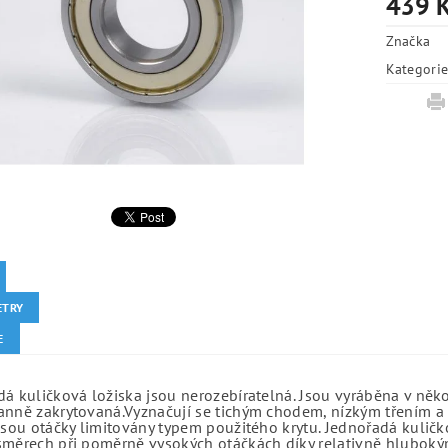
439 
Značka
Kategori
ETRY
E
á kuličková ložiska jsou nerozebíratelná. Jsou vyráběna v něk
anně zakrytovaná.Vyznačují se tichým chodem, nízkým třením a 
jsou otáčky limitovány typem použitého krytu. Jednořadá kuličko
směrech při poměrně vysokých otáčkách díky relativně hlubo