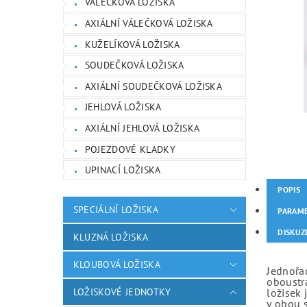
VÁLEČKOVÁ LOŽISKA
AXIÁLNÍ VÁLEČKOVÁ LOŽISKA
KUŽELÍKOVÁ LOŽISKA
SOUDEČKOVÁ LOŽISKA
AXIÁLNÍ SOUDEČKOVÁ LOŽISKA
JEHLOVÁ LOŽISKA
AXIÁLNÍ JEHLOVÁ LOŽISKA
POJEZDOVÉ KLADKY
UPINACÍ LOŽISKA
POPIS
SPECIÁLNÍ LOŽISKA
PARAM
DISKUZ
KLUZNÁ LOŽISKA
KLOUBOVÁ LOŽISKA
Jednořad
oboustr
LOŽISKOVÉ JEDNOTKY
ložisek 
v obou 