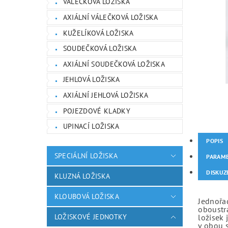
VÁLEČKOVÁ LOŽISKA
AXIÁLNÍ VÁLEČKOVÁ LOŽISKA
KUŽELÍKOVÁ LOŽISKA
SOUDEČKOVÁ LOŽISKA
AXIÁLNÍ SOUDEČKOVÁ LOŽISKA
JEHLOVÁ LOŽISKA
AXIÁLNÍ JEHLOVÁ LOŽISKA
POJEZDOVÉ KLADKY
UPINACÍ LOŽISKA
POPIS
SPECIÁLNÍ LOŽISKA
PARAM
DISKUZ
KLUZNÁ LOŽISKA
KLOUBOVÁ LOŽISKA
Jednořad
oboustr
LOŽISKOVÉ JEDNOTKY
ložisek 
v obou 