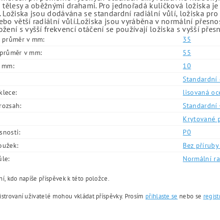
 tělesy a oběžnými drahami. Pro jednořadá kuličková ložiska je
 Ložiska jsou dodávána se standardní radiální vůlí, ložiska pr
bo větší radiální vůlí.Ložiska jsou vyráběna v normální přesno
žení s vyšší frekvencí otáčení se používají ložiska s vyšší přes
í průměr v mm:
35
í průměr v mm:
55
v mm:
10
Standardní 
klece:
lisovaná oc
rozsah:
Standardní 
Krytované 
snosti:
P0
oužek:
Bez příruby 
ůle:
Normální ra
í, kdo napíše příspěvek k této položce.
istrovaní uživatelé mohou vkládat příspěvky. Prosím
přihlaste se
nebo se
regist