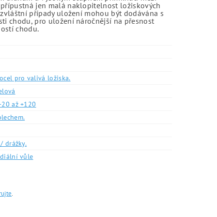
 přípustná jen malá naklopitelnost ložiskových
o zvláštní případy uložení mohou být dodávána s
sti chodu, pro uložení náročnější na přesnost
ností chodu.
ocel pro valivá ložiska.
elová
-20 až +120
plechem.
/ drážky.
diální vůle
rujte
.