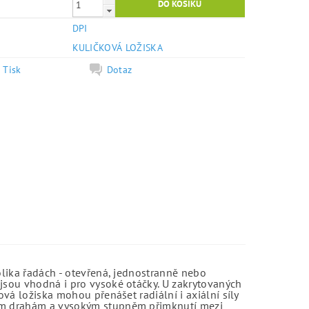
DPI
e
KULIČKOVÁ LOŽISKA
Tisk
Dotaz
olika řadách - otevřená, jednostranně nebo
jsou vhodná i pro vysoké otáčky. U zakrytovaných
vá ložiska mohou přenášet radiální i axiální síly
kým drahám a vysokým stupněm přimknutí mezi