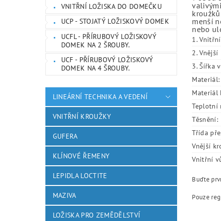
valivými
VNITŘNÍ LOŽISKA DO DOMEČKU
kroužků.
menší ne
UCP - STOJATÝ LOŽISKOVÝ DOMEK
nebo ulo
UCFL - PŘÍRUBOVÝ LOŽISKOVÝ
1. Vnitřn
DOMEK NA 2 ŠROUBY.
2. Vnějš
UCF - PŘÍRUBOVÝ LOŽISKOVÝ
3. Šířka 
DOMEK NA 4 ŠROUBY.
Materiál:
Materiál 
LINEÁRNÍ TECHNIKA A VEDENÍ
Teplotní 
VNITŘNÍ KROUŽKY
Těsnění:
Třída pře
GUFERA
Vnější kr
KLÍNOVÉ ŘEMENY
Vnitřní v
LEPIDLA LOCTITE
Buďte prvn
MAZIVA
Pouze reg
LOŽISKA PRO ZEMĚDĚLSTVÍ