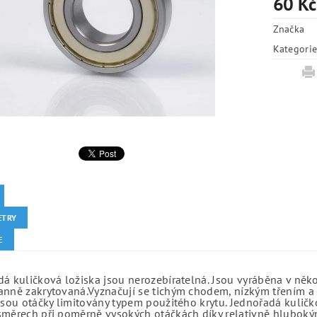
60 Kč
Značka
Kategori
ETRY
E
á kuličková ložiska jsou nerozebíratelná. Jsou vyráběna v něk
anně zakrytovaná.Vyznačují se tichým chodem, nízkým třením a 
jsou otáčky limitovány typem použitého krytu. Jednořadá kuličko
směrech při poměrně vysokých otáčkách díky relativně hlubo