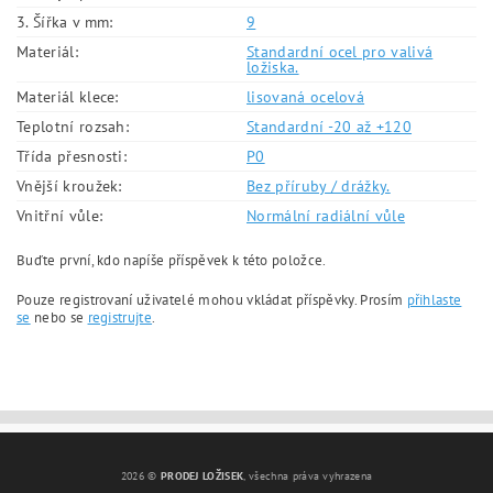
3. Šířka v mm:
9
Materiál:
Standardní ocel pro valivá
ložiska.
Materiál klece:
lisovaná ocelová
Teplotní rozsah:
Standardní -20 až +120
Třída přesnosti:
P0
Vnější kroužek:
Bez příruby / drážky.
Vnitřní vůle:
Normální radiální vůle
Buďte první, kdo napíše příspěvek k této položce.
Pouze registrovaní uživatelé mohou vkládat příspěvky. Prosím
přihlaste
se
nebo se
registrujte
.
2026 ©
PRODEJ LOŽISEK
, všechna práva vyhrazena