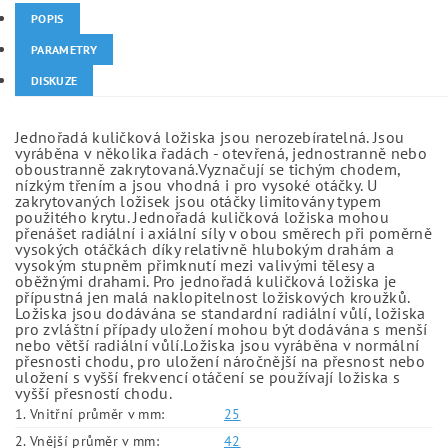
POPIS
PARAMETRY
DISKUZE
Jednořadá kuličková ložiska jsou nerozebíratelná. Jsou
vyráběna v několika řadách - otevřená, jednostranně nebo
oboustranně zakrytovaná.Vyznačují se tichým chodem,
nízkým třením a jsou vhodná i pro vysoké otáčky. U
zakrytovaných ložisek jsou otáčky limitovány typem
použitého krytu. Jednořadá kuličková ložiska mohou
přenášet radiální i axiální síly v obou směrech při poměrně
vysokých otáčkách díky relativně hlubokým drahám a
vysokým stupněm přimknutí mezi valivými tělesy a
oběžnými drahami. Pro jednořadá kuličková ložiska je
přípustná jen malá naklopitelnost ložiskových kroužků.
Ložiska jsou dodávána se standardní radiální vůlí, ložiska
pro zvláštní případy uložení mohou být dodávána s menší
nebo větší radiální vůlí.Ložiska jsou vyráběna v normální
přesnosti chodu, pro uložení náročnější na přesnost nebo
uložení s vyšší frekvencí otáčení se používají ložiska s
vyšší přesností chodu.
1. Vnitřní průměr v mm:
25
2. Vnější průměr v mm:
42