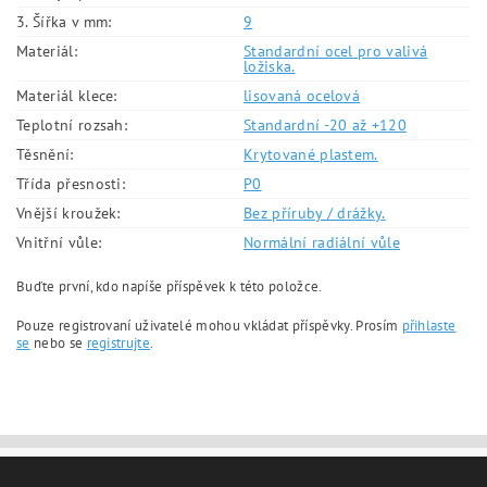
3. Šířka v mm:
9
Materiál:
Standardní ocel pro valivá
ložiska.
Materiál klece:
lisovaná ocelová
Teplotní rozsah:
Standardní -20 až +120
Těsnění:
Krytované plastem.
Třída přesnosti:
P0
Vnější kroužek:
Bez příruby / drážky.
Vnitřní vůle:
Normální radiální vůle
Buďte první, kdo napíše příspěvek k této položce.
Pouze registrovaní uživatelé mohou vkládat příspěvky. Prosím
přihlaste
se
nebo se
registrujte
.