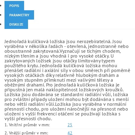
POPIS
PARAMETRY
DISKUZE
Jednořadá kuličková ložiska jsou nerozebíratelná. Jsou
vyráběna v několika řadách - otevřená, jednostranně nebo
oboustranně zakrytovaná.Vyznačují se tichým chodem,
nízkým třením a jsou vhodná i pro vysoké otáčky. U
zakrytovaných ložisek jsou otáčky limitovány typem
použitého krytu. Jednořadá kuličková ložiska mohou
přenášet radiální i axiální síly v obou směrech při poměrně
vysokých otáčkách díky relativně hlubokým drahám a
vysokým stupněm přimknutí mezi valivými tělesy a
oběžnými drahami. Pro jednořadá kuličková ložiska je
přípustná jen malá naklopitelnost ložiskových kroužků.
Ložiska jsou dodávána se standardní radiální vůlí, ložiska
pro zvláštní případy uložení mohou být dodávána s menší
nebo větší radiální vůlí.Ložiska jsou vyráběna v normální
přesnosti chodu, pro uložení náročnější na přesnost nebo
uložení s vyšší frekvencí otáčení se používají ložiska s
vyšší přesností chodu.
1. Vnitřní průměr v mm:
25
2. Vnější průměr v mm:
42