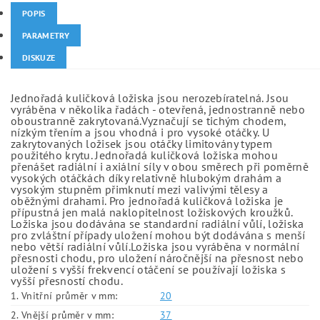
POPIS
PARAMETRY
DISKUZE
Jednořadá kuličková ložiska jsou nerozebíratelná. Jsou
vyráběna v několika řadách - otevřená, jednostranně nebo
oboustranně zakrytovaná.Vyznačují se tichým chodem,
nízkým třením a jsou vhodná i pro vysoké otáčky. U
zakrytovaných ložisek jsou otáčky limitovány typem
použitého krytu. Jednořadá kuličková ložiska mohou
přenášet radiální i axiální síly v obou směrech při poměrně
vysokých otáčkách díky relativně hlubokým drahám a
vysokým stupněm přimknutí mezi valivými tělesy a
oběžnými drahami. Pro jednořadá kuličková ložiska je
přípustná jen malá naklopitelnost ložiskových kroužků.
Ložiska jsou dodávána se standardní radiální vůlí, ložiska
pro zvláštní případy uložení mohou být dodávána s menší
nebo větší radiální vůlí.Ložiska jsou vyráběna v normální
přesnosti chodu, pro uložení náročnější na přesnost nebo
uložení s vyšší frekvencí otáčení se používají ložiska s
vyšší přesností chodu.
1. Vnitřní průměr v mm:
20
2. Vnější průměr v mm:
37