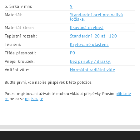
3. Šířka v mm:
9
Materiál:
Standardní ocel pro valivá
ložiska.
Materiál klece:
lisovaná ocelová
Teplotní rozsah:
Standardní -20 až +120
Těsnění:
Krytované plastem.
Třída přesnosti:
P0
Vnější kroužek:
Bez příruby / drážky.
Vnitřní vůle:
Normální radiální vůle
Buďte první, kdo napíše příspěvek k této položce.
Pouze registrovaní uživatelé mohou vkládat příspěvky. Prosím
přihlaste
se
nebo se
registrujte
.