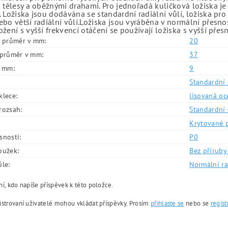
 tělesy a oběžnými drahami. Pro jednořadá kuličková ložiska je
 Ložiska jsou dodávána se standardní radiální vůlí, ložiska pr
bo větší radiální vůlí.Ložiska jsou vyráběna v normální přesno
žení s vyšší frekvencí otáčení se používají ložiska s vyšší přes
í průměr v mm:
20
í průměr v mm:
37
v mm:
9
Standardní 
klece:
lisovaná oc
rozsah:
Standardní 
Krytované 
snosti:
P0
oužek:
Bez příruby 
ůle:
Normální ra
í, kdo napíše příspěvek k této položce.
istrovaní uživatelé mohou vkládat příspěvky. Prosím
přihlaste se
nebo se
regist