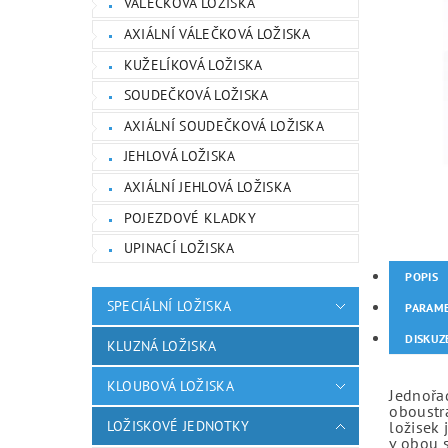
VÁLEČKOVÁ LOŽISKA
AXIÁLNÍ VÁLEČKOVÁ LOŽISKA
KUŽELÍKOVÁ LOŽISKA
SOUDEČKOVÁ LOŽISKA
AXIÁLNÍ SOUDEČKOVÁ LOŽISKA
JEHLOVÁ LOŽISKA
AXIÁLNÍ JEHLOVÁ LOŽISKA
POJEZDOVÉ KLADKY
UPINACÍ LOŽISKA
POPIS
SPECIÁLNÍ LOŽISKA
PARAM
DISKUZ
KLUZNÁ LOŽISKA
KLOUBOVÁ LOŽISKA
Jednořad
oboustr
LOŽISKOVÉ JEDNOTKY
ložisek 
v obou 