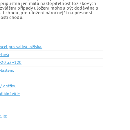
 přípustná jen malá naklopitelnost ložiskových
o zvláštní případy uložení mohou být dodávána s
sti chodu, pro uložení náročnější na přesnost
ností chodu.
ocel pro valivá ložiska.
elová
-20 až +120
plastem.
/ drážky.
diální vůle
rujte
.