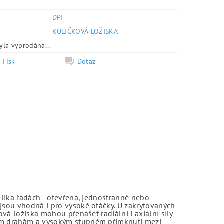
DPI
e
KULIČKOVÁ LOŽISKA
yla vyprodána...
Tisk
Dotaz
olika řadách - otevřená, jednostranně nebo
jsou vhodná i pro vysoké otáčky. U zakrytovaných
vá ložiska mohou přenášet radiální i axiální síly
kým drahám a vysokým stupněm přimknutí mezi