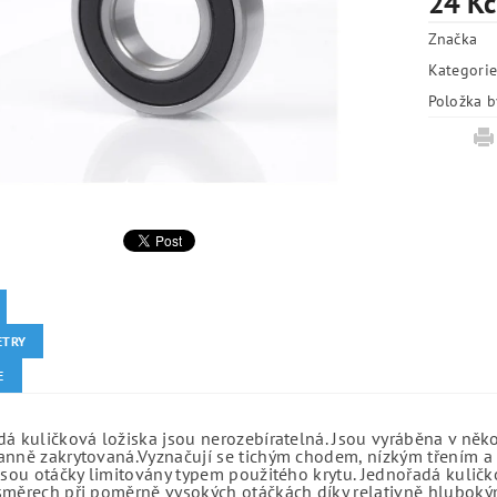
24 Kč
Značka
Kategori
Položka b
ETRY
E
á kuličková ložiska jsou nerozebíratelná. Jsou vyráběna v něk
anně zakrytovaná.Vyznačují se tichým chodem, nízkým třením a 
jsou otáčky limitovány typem použitého krytu. Jednořadá kuličko
směrech při poměrně vysokých otáčkách díky relativně hlubo