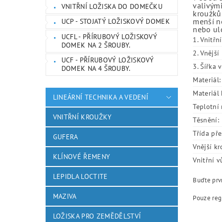
valivými
VNITŘNÍ LOŽISKA DO DOMEČKU
kroužků.
menší ne
UCP - STOJATÝ LOŽISKOVÝ DOMEK
nebo ulo
UCFL - PŘÍRUBOVÝ LOŽISKOVÝ
1. Vnitřn
DOMEK NA 2 ŠROUBY.
2. Vnějš
UCF - PŘÍRUBOVÝ LOŽISKOVÝ
3. Šířka 
DOMEK NA 4 ŠROUBY.
Materiál:
Materiál 
LINEÁRNÍ TECHNIKA A VEDENÍ
Teplotní 
VNITŘNÍ KROUŽKY
Těsnění:
Třída pře
GUFERA
Vnější kr
KLÍNOVÉ ŘEMENY
Vnitřní v
LEPIDLA LOCTITE
Buďte prvn
MAZIVA
Pouze reg
LOŽISKA PRO ZEMĚDĚLSTVÍ