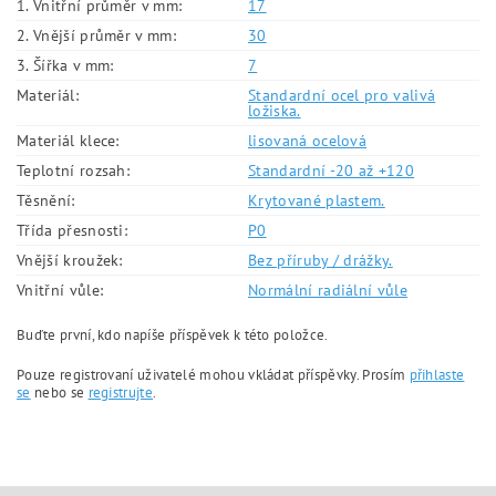
1. Vnitřní průměr v mm:
17
2. Vnější průměr v mm:
30
3. Šířka v mm:
7
Materiál:
Standardní ocel pro valivá
ložiska.
Materiál klece:
lisovaná ocelová
Teplotní rozsah:
Standardní -20 až +120
Těsnění:
Krytované plastem.
Třída přesnosti:
P0
Vnější kroužek:
Bez příruby / drážky.
Vnitřní vůle:
Normální radiální vůle
Buďte první, kdo napíše příspěvek k této položce.
Pouze registrovaní uživatelé mohou vkládat příspěvky. Prosím
přihlaste
se
nebo se
registrujte
.