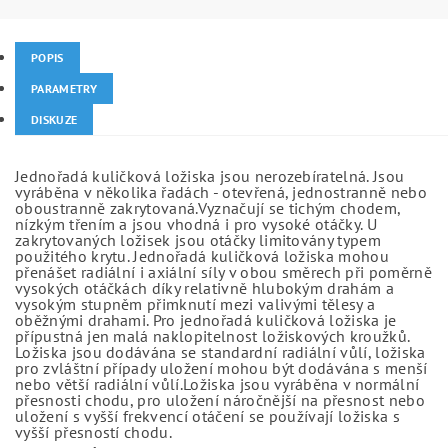
POPIS
PARAMETRY
DISKUZE
Jednořadá kuličková ložiska jsou nerozebíratelná. Jsou
vyráběna v několika řadách - otevřená, jednostranně nebo
oboustranně zakrytovaná.Vyznačují se tichým chodem,
nízkým třením a jsou vhodná i pro vysoké otáčky. U
zakrytovaných ložisek jsou otáčky limitovány typem
použitého krytu. Jednořadá kuličková ložiska mohou
přenášet radiální i axiální síly v obou směrech při poměrně
vysokých otáčkách díky relativně hlubokým drahám a
vysokým stupněm přimknutí mezi valivými tělesy a
oběžnými drahami. Pro jednořadá kuličková ložiska je
přípustná jen malá naklopitelnost ložiskových kroužků.
Ložiska jsou dodávána se standardní radiální vůlí, ložiska
pro zvláštní případy uložení mohou být dodávána s menší
nebo větší radiální vůlí.Ložiska jsou vyráběna v normální
přesnosti chodu, pro uložení náročnější na přesnost nebo
uložení s vyšší frekvencí otáčení se používají ložiska s
vyšší přesností chodu.