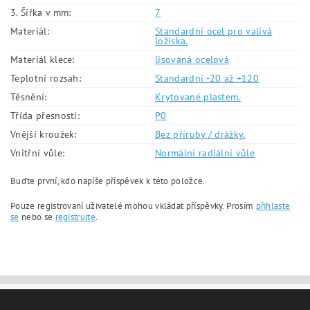
3. Šířka v mm:
7
Materiál:
Standardní ocel pro valivá
ložiska.
Materiál klece:
lisovaná ocelová
Teplotní rozsah:
Standardní -20 až +120
Těsnění:
Krytované plastem.
Třída přesnosti:
P0
Vnější kroužek:
Bez příruby / drážky.
Vnitřní vůle:
Normální radiální vůle
Buďte první, kdo napíše příspěvek k této položce.
Pouze registrovaní uživatelé mohou vkládat příspěvky. Prosím
přihlaste
se
nebo se
registrujte
.