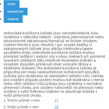
POPIS
PARAMETRY
DISKUZE
Jednořadá kuličková ložiska jsou nerozebíratelná. Jsou
vyráběna v několika řadách - otevřená, jednostranně nebo
oboustranně zakrytovaná.Vyznačují se tichým chodem,
nízkým třením a jsou vhodná i pro vysoké otáčky. U
zakrytovaných ložisek jsou otáčky limitovány typem
použitého krytu. Jednořadá kuličková ložiska mohou
přenášet radiální i axiální síly v obou směrech při poměrně
vysokých otáčkách díky relativně hlubokým drahám a
vysokým stupněm přimknutí mezi valivými tělesy a
oběžnými drahami. Pro jednořadá kuličková ložiska je
přípustná jen malá naklopitelnost ložiskových kroužků.
Ložiska jsou dodávána se standardní radiální vůlí, ložiska
pro zvláštní případy uložení mohou být dodávána s menší
nebo větší radiální vůlí.Ložiska jsou vyráběna v normální
přesnosti chodu, pro uložení náročnější na přesnost nebo
uložení s vyšší frekvencí otáčení se používají ložiska s
vyšší přesností chodu.
1. Vnitřní průměr v mm:
17
2. Vnější průměr v mm:
30