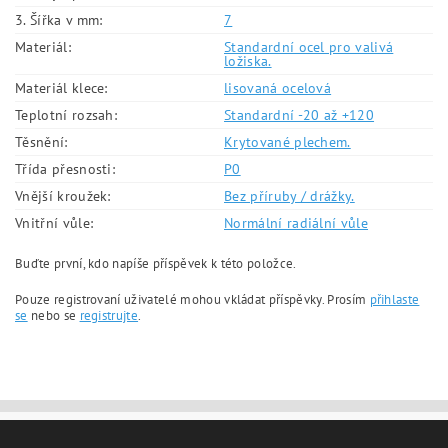
3. Šířka v mm:
7
Materiál:
Standardní ocel pro valivá
ložiska.
Materiál klece:
lisovaná ocelová
Teplotní rozsah:
Standardní -20 až +120
Těsnění:
Krytované plechem.
Třída přesnosti:
P0
Vnější kroužek:
Bez příruby / drážky.
Vnitřní vůle:
Normální radiální vůle
Buďte první, kdo napíše příspěvek k této položce.
Pouze registrovaní uživatelé mohou vkládat příspěvky. Prosím
přihlaste
se
nebo se
registrujte
.