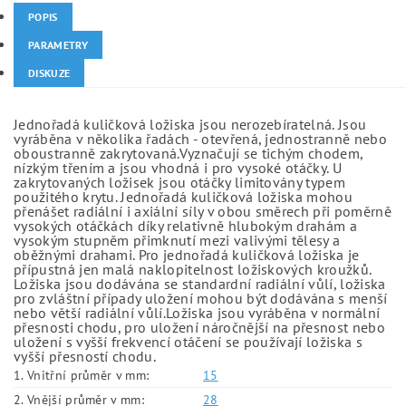
POPIS
PARAMETRY
DISKUZE
Jednořadá kuličková ložiska jsou nerozebíratelná. Jsou
vyráběna v několika řadách - otevřená, jednostranně nebo
oboustranně zakrytovaná.Vyznačují se tichým chodem,
nízkým třením a jsou vhodná i pro vysoké otáčky. U
zakrytovaných ložisek jsou otáčky limitovány typem
použitého krytu. Jednořadá kuličková ložiska mohou
přenášet radiální i axiální síly v obou směrech při poměrně
vysokých otáčkách díky relativně hlubokým drahám a
vysokým stupněm přimknutí mezi valivými tělesy a
oběžnými drahami. Pro jednořadá kuličková ložiska je
přípustná jen malá naklopitelnost ložiskových kroužků.
Ložiska jsou dodávána se standardní radiální vůlí, ložiska
pro zvláštní případy uložení mohou být dodávána s menší
nebo větší radiální vůlí.Ložiska jsou vyráběna v normální
přesnosti chodu, pro uložení náročnější na přesnost nebo
uložení s vyšší frekvencí otáčení se používají ložiska s
vyšší přesností chodu.
1. Vnitřní průměr v mm:
15
2. Vnější průměr v mm:
28