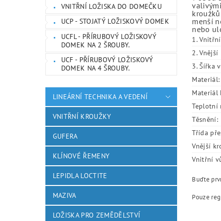
valivými
VNITŘNÍ LOŽISKA DO DOMEČKU
kroužků.
menší ne
UCP - STOJATÝ LOŽISKOVÝ DOMEK
nebo ulo
UCFL - PŘÍRUBOVÝ LOŽISKOVÝ
1. Vnitřn
DOMEK NA 2 ŠROUBY.
2. Vnějš
UCF - PŘÍRUBOVÝ LOŽISKOVÝ
3. Šířka 
DOMEK NA 4 ŠROUBY.
Materiál:
Materiál 
LINEÁRNÍ TECHNIKA A VEDENÍ
Teplotní 
VNITŘNÍ KROUŽKY
Těsnění:
Třída pře
GUFERA
Vnější kr
KLÍNOVÉ ŘEMENY
Vnitřní v
LEPIDLA LOCTITE
Buďte prvn
MAZIVA
Pouze reg
LOŽISKA PRO ZEMĚDĚLSTVÍ