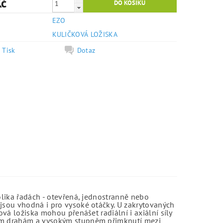
Kč
EZO
e
KULIČKOVÁ LOŽISKA
Tisk
Dotaz
olika řadách - otevřená, jednostranně nebo
jsou vhodná i pro vysoké otáčky. U zakrytovaných
vá ložiska mohou přenášet radiální i axiální síly
kým drahám a vysokým stupněm přimknutí mezi