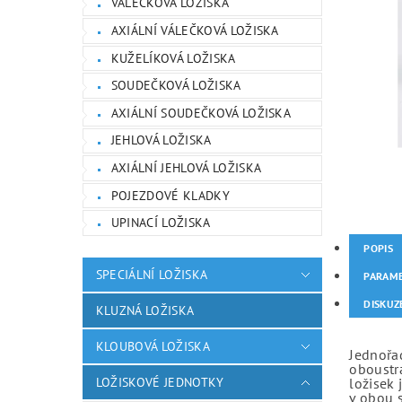
VÁLEČKOVÁ LOŽISKA
AXIÁLNÍ VÁLEČKOVÁ LOŽISKA
KUŽELÍKOVÁ LOŽISKA
SOUDEČKOVÁ LOŽISKA
AXIÁLNÍ SOUDEČKOVÁ LOŽISKA
JEHLOVÁ LOŽISKA
AXIÁLNÍ JEHLOVÁ LOŽISKA
POJEZDOVÉ KLADKY
UPINACÍ LOŽISKA
POPIS
SPECIÁLNÍ LOŽISKA
PARAM
DISKUZ
KLUZNÁ LOŽISKA
KLOUBOVÁ LOŽISKA
Jednořad
oboustr
LOŽISKOVÉ JEDNOTKY
ložisek 
v obou 