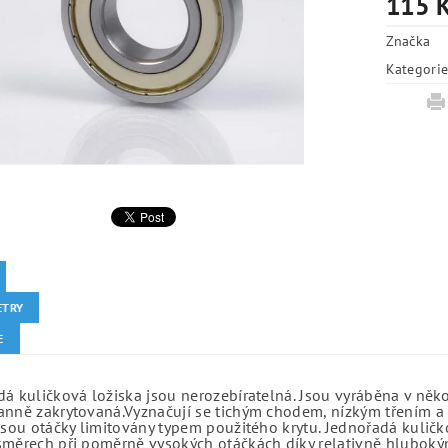
115 
Značka
Kategori
ETRY
E
á kuličková ložiska jsou nerozebíratelná. Jsou vyráběna v něk
anně zakrytovaná.Vyznačují se tichým chodem, nízkým třením a 
jsou otáčky limitovány typem použitého krytu. Jednořadá kuličko
směrech při poměrně vysokých otáčkách díky relativně hlubo