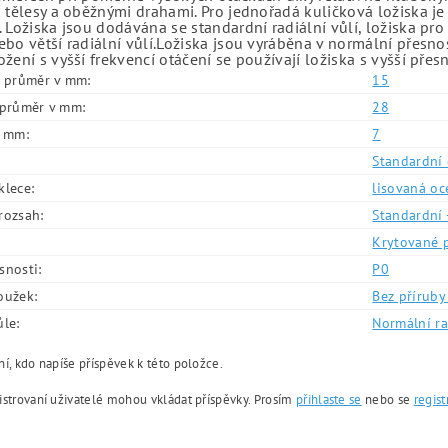
 tělesy a oběžnými drahami. Pro jednořadá kuličková ložiska je
 Ložiska jsou dodávána se standardní radiální vůlí, ložiska pr
bo větší radiální vůlí.Ložiska jsou vyráběna v normální přesno
žení s vyšší frekvencí otáčení se používají ložiska s vyšší přes
í průměr v mm:
15
í průměr v mm:
28
v mm:
7
Standardní 
klece:
lisovaná oc
rozsah:
Standardní 
Krytované 
snosti:
P0
oužek:
Bez příruby 
ůle:
Normální ra
í, kdo napíše příspěvek k této položce.
istrovaní uživatelé mohou vkládat příspěvky. Prosím
přihlaste se
nebo se
regist