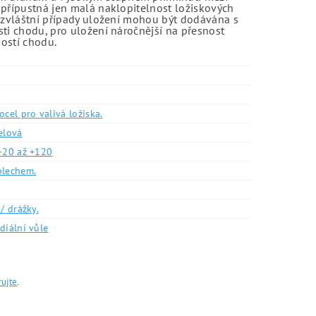
 přípustná jen malá naklopitelnost ložiskových
o zvláštní případy uložení mohou být dodávána s
sti chodu, pro uložení náročnější na přesnost
ností chodu.
ocel pro valivá ložiska.
elová
-20 až +120
plechem.
/ drážky.
diální vůle
rujte
.