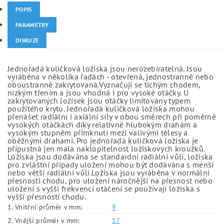
POPIS
PARAMETRY
DISKUZE
Jednořadá kuličková ložiska jsou nerozebíratelná. Jsou
vyráběna v několika řadách - otevřená, jednostranně nebo
oboustranně zakrytovaná.Vyznačují se tichým chodem,
nízkým třením a jsou vhodná i pro vysoké otáčky. U
zakrytovaných ložisek jsou otáčky limitovány typem
použitého krytu. Jednořadá kuličková ložiska mohou
přenášet radiální i axiální síly v obou směrech při poměrně
vysokých otáčkách díky relativně hlubokým drahám a
vysokým stupněm přimknutí mezi valivými tělesy a
oběžnými drahami. Pro jednořadá kuličková ložiska je
přípustná jen malá naklopitelnost ložiskových kroužků.
Ložiska jsou dodávána se standardní radiální vůlí, ložiska
pro zvláštní případy uložení mohou být dodávána s menší
nebo větší radiální vůlí.Ložiska jsou vyráběna v normální
přesnosti chodu, pro uložení náročnější na přesnost nebo
uložení s vyšší frekvencí otáčení se používají ložiska s
vyšší přesností chodu.
1. Vnitřní průměr v mm:
9
2. Vnější průměr v mm:
17