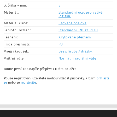
3. Šířka v mm:
5
Materiál:
Standardní ocel pro valivá
ložiska.
Materiál klece:
lisovaná ocelová
Teplotní rozsah:
Standardní -20 až +120
Těsnění:
Krytované plechem.
Třída přesnosti:
P0
Vnější kroužek:
Bez příruby / drážky.
Vnitřní vůle:
Normální radiální vůle
Buďte první, kdo napíše příspěvek k této položce.
Pouze registrovaní uživatelé mohou vkládat příspěvky. Prosím
přihlaste
se
nebo se
registrujte
.