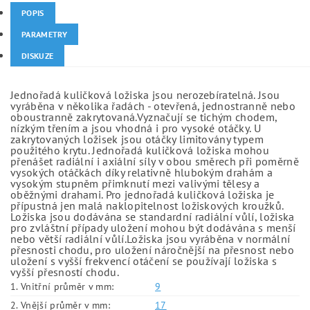
POPIS
PARAMETRY
DISKUZE
Jednořadá kuličková ložiska jsou nerozebíratelná. Jsou
vyráběna v několika řadách - otevřená, jednostranně nebo
oboustranně zakrytovaná.Vyznačují se tichým chodem,
nízkým třením a jsou vhodná i pro vysoké otáčky. U
zakrytovaných ložisek jsou otáčky limitovány typem
použitého krytu. Jednořadá kuličková ložiska mohou
přenášet radiální i axiální síly v obou směrech při poměrně
vysokých otáčkách díky relativně hlubokým drahám a
vysokým stupněm přimknutí mezi valivými tělesy a
oběžnými drahami. Pro jednořadá kuličková ložiska je
přípustná jen malá naklopitelnost ložiskových kroužků.
Ložiska jsou dodávána se standardní radiální vůlí, ložiska
pro zvláštní případy uložení mohou být dodávána s menší
nebo větší radiální vůlí.Ložiska jsou vyráběna v normální
přesnosti chodu, pro uložení náročnější na přesnost nebo
uložení s vyšší frekvencí otáčení se používají ložiska s
vyšší přesností chodu.
1. Vnitřní průměr v mm:
9
2. Vnější průměr v mm:
17