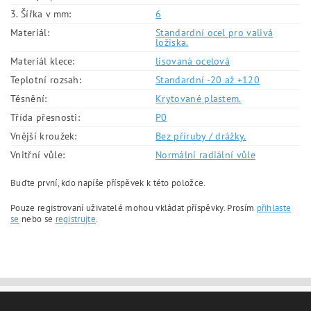
3. Šířka v mm:
6
Materiál:
Standardní ocel pro valivá
ložiska.
Materiál klece:
lisovaná ocelová
Teplotní rozsah:
Standardní -20 až +120
Těsnění:
Krytované plastem.
Třída přesnosti:
P0
Vnější kroužek:
Bez příruby / drážky.
Vnitřní vůle:
Normální radiální vůle
Buďte první, kdo napíše příspěvek k této položce.
Pouze registrovaní uživatelé mohou vkládat příspěvky. Prosím
přihlaste
se
nebo se
registrujte
.