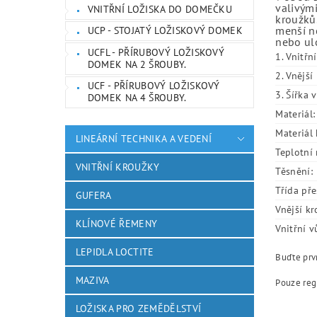
valivými
VNITŘNÍ LOŽISKA DO DOMEČKU
kroužků.
menší ne
UCP - STOJATÝ LOŽISKOVÝ DOMEK
nebo ulo
UCFL - PŘÍRUBOVÝ LOŽISKOVÝ
1. Vnitřn
DOMEK NA 2 ŠROUBY.
2. Vnějš
UCF - PŘÍRUBOVÝ LOŽISKOVÝ
3. Šířka 
DOMEK NA 4 ŠROUBY.
Materiál:
Materiál 
LINEÁRNÍ TECHNIKA A VEDENÍ
Teplotní 
VNITŘNÍ KROUŽKY
Těsnění:
Třída pře
GUFERA
Vnější kr
KLÍNOVÉ ŘEMENY
Vnitřní v
LEPIDLA LOCTITE
Buďte prvn
MAZIVA
Pouze reg
LOŽISKA PRO ZEMĚDĚLSTVÍ