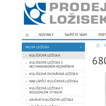
NOVINKY
NAPIŠTE NÁM
POP
PODMÍNKY OCHRANY OSOBNÍCH ÚDAJŮ
VALIVÁ LOŽISKA
KULIČKOVÁ LOŽISKA
68
KULIČKOVÁ LOŽISKA S
NESTANDARDNÍM ROZMĚREM
KULIČKOVÁ DVOUŘADÁ LOŽISKA
NAKLÁPĚCÍ KULIČKOVÁ LOŽISKA
KULIČKOVÁ LOŽISKA S
KOSOÚHLÝM STYKEM
AXIÁLNÍ KULIČKOVÁ LOŽISKA