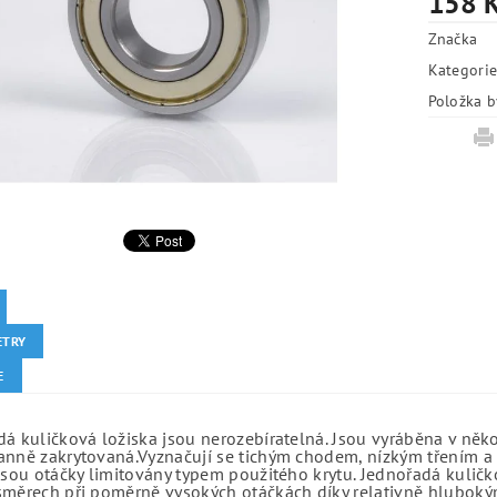
158 
Značka
Kategori
Položka b
ETRY
E
á kuličková ložiska jsou nerozebíratelná. Jsou vyráběna v něk
anně zakrytovaná.Vyznačují se tichým chodem, nízkým třením a 
jsou otáčky limitovány typem použitého krytu. Jednořadá kuličko
směrech při poměrně vysokých otáčkách díky relativně hlubo