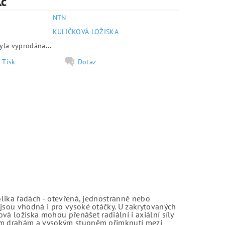
Kč
NTN
e
KULIČKOVÁ LOŽISKA
yla vyprodána...
Tisk
Dotaz
olika řadách - otevřená, jednostranně nebo
jsou vhodná i pro vysoké otáčky. U zakrytovaných
vá ložiska mohou přenášet radiální i axiální síly
kým drahám a vysokým stupněm přimknutí mezi