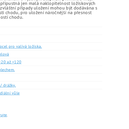
 přípustná jen malá naklopitelnost ložiskových
o zvláštní případy uložení mohou být dodávána s
sti chodu, pro uložení náročnější na přesnost
ností chodu.
ocel pro valivá ložiska.
elová
-20 až +120
plechem.
/ drážky.
diální vůle
rujte
.