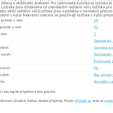
 tělesy a oběžnými drahami. Pro jednořadá kuličková ložiska je
 Ložiska jsou dodávána se standardní radiální vůlí, ložiska pr
bo větší radiální vůlí.Ložiska jsou vyráběna v normální přesno
žení s vyšší frekvencí otáčení se používají ložiska s vyšší přes
í průměr v mm:
20
í průměr v mm:
32
v mm:
7
Standardní 
klece:
lisovaná oc
rozsah:
Standardní 
Krytované 
snosti:
P0
oužek:
Bez příruby 
ůle:
Normální ra
í, kdo napíše příspěvek k této položce.
istrovaní uživatelé mohou vkládat příspěvky. Prosím
přihlaste se
nebo se
regist