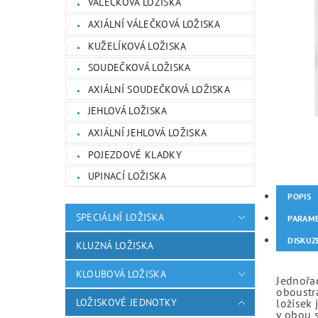
VÁLEČKOVÁ LOŽISKA
AXIÁLNÍ VÁLEČKOVÁ LOŽISKA
KUŽELÍKOVÁ LOŽISKA
SOUDEČKOVÁ LOŽISKA
AXIÁLNÍ SOUDEČKOVÁ LOŽISKA
JEHLOVÁ LOŽISKA
AXIÁLNÍ JEHLOVÁ LOŽISKA
POJEZDOVÉ KLADKY
UPINACÍ LOŽISKA
POPIS
SPECIÁLNÍ LOŽISKA
PARAM
DISKUZ
KLUZNÁ LOŽISKA
KLOUBOVÁ LOŽISKA
Jednořad
oboustr
LOŽISKOVÉ JEDNOTKY
ložisek 
v obou 