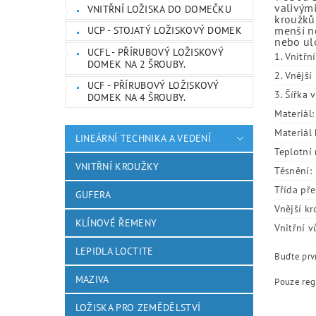
valivými
VNITŘNÍ LOŽISKA DO DOMEČKU
kroužků.
menší ne
UCP - STOJATÝ LOŽISKOVÝ DOMEK
nebo ulo
UCFL - PŘÍRUBOVÝ LOŽISKOVÝ
1. Vnitřn
DOMEK NA 2 ŠROUBY.
2. Vnějš
UCF - PŘÍRUBOVÝ LOŽISKOVÝ
3. Šířka 
DOMEK NA 4 ŠROUBY.
Materiál:
Materiál 
LINEÁRNÍ TECHNIKA A VEDENÍ
Teplotní 
VNITŘNÍ KROUŽKY
Těsnění:
Třída pře
GUFERA
Vnější kr
KLÍNOVÉ ŘEMENY
Vnitřní v
LEPIDLA LOCTITE
Buďte prvn
MAZIVA
Pouze reg
LOŽISKA PRO ZEMĚDĚLSTVÍ