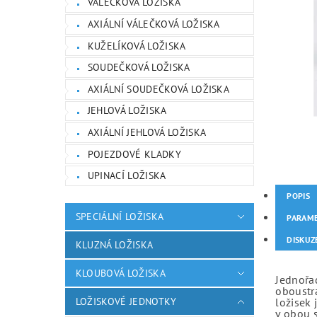
VÁLEČKOVÁ LOŽISKA
AXIÁLNÍ VÁLEČKOVÁ LOŽISKA
KUŽELÍKOVÁ LOŽISKA
SOUDEČKOVÁ LOŽISKA
AXIÁLNÍ SOUDEČKOVÁ LOŽISKA
JEHLOVÁ LOŽISKA
AXIÁLNÍ JEHLOVÁ LOŽISKA
POJEZDOVÉ KLADKY
UPINACÍ LOŽISKA
POPIS
SPECIÁLNÍ LOŽISKA
PARAM
DISKUZ
KLUZNÁ LOŽISKA
KLOUBOVÁ LOŽISKA
Jednořad
oboustr
LOŽISKOVÉ JEDNOTKY
ložisek 
v obou 