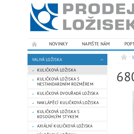
NOVINKY
NAPIŠTE NÁM
POP
PODMÍNKY OCHRANY OSOBNÍCH ÚDAJŮ
VALIVÁ LOŽISKA
KULIČKOVÁ LOŽISKA
68
KULIČKOVÁ LOŽISKA S
NESTANDARDNÍM ROZMĚREM
KULIČKOVÁ DVOUŘADÁ LOŽISKA
NAKLÁPĚCÍ KULIČKOVÁ LOŽISKA
KULIČKOVÁ LOŽISKA S
KOSOÚHLÝM STYKEM
AXIÁLNÍ KULIČKOVÁ LOŽISKA