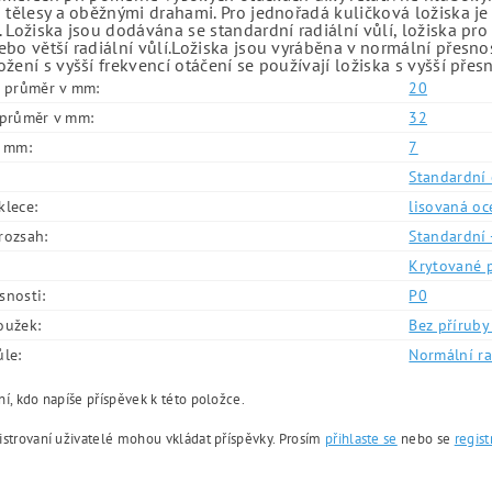
 tělesy a oběžnými drahami. Pro jednořadá kuličková ložiska je
 Ložiska jsou dodávána se standardní radiální vůlí, ložiska pr
bo větší radiální vůlí.Ložiska jsou vyráběna v normální přesno
žení s vyšší frekvencí otáčení se používají ložiska s vyšší přes
í průměr v mm:
20
í průměr v mm:
32
v mm:
7
Standardní 
klece:
lisovaná oc
rozsah:
Standardní 
Krytované 
snosti:
P0
oužek:
Bez příruby 
ůle:
Normální ra
í, kdo napíše příspěvek k této položce.
istrovaní uživatelé mohou vkládat příspěvky. Prosím
přihlaste se
nebo se
regist