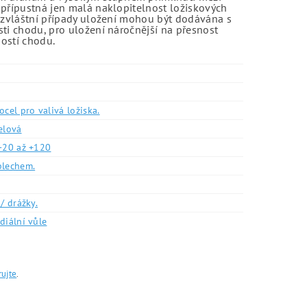
 přípustná jen malá naklopitelnost ložiskových
o zvláštní případy uložení mohou být dodávána s
sti chodu, pro uložení náročnější na přesnost
ností chodu.
ocel pro valivá ložiska.
elová
-20 až +120
plechem.
/ drážky.
diální vůle
rujte
.