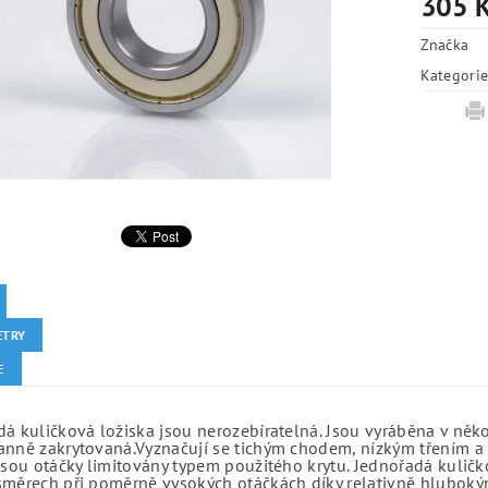
305 
Značka
Kategori
ETRY
E
á kuličková ložiska jsou nerozebíratelná. Jsou vyráběna v něk
anně zakrytovaná.Vyznačují se tichým chodem, nízkým třením a 
jsou otáčky limitovány typem použitého krytu. Jednořadá kuličko
směrech při poměrně vysokých otáčkách díky relativně hlubo