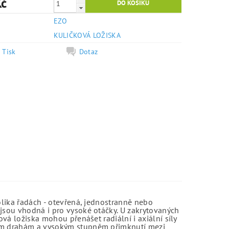
Kč
EZO
e
KULIČKOVÁ LOŽISKA
Tisk
Dotaz
olika řadách - otevřená, jednostranně nebo
jsou vhodná i pro vysoké otáčky. U zakrytovaných
vá ložiska mohou přenášet radiální i axiální síly
kým drahám a vysokým stupněm přimknutí mezi