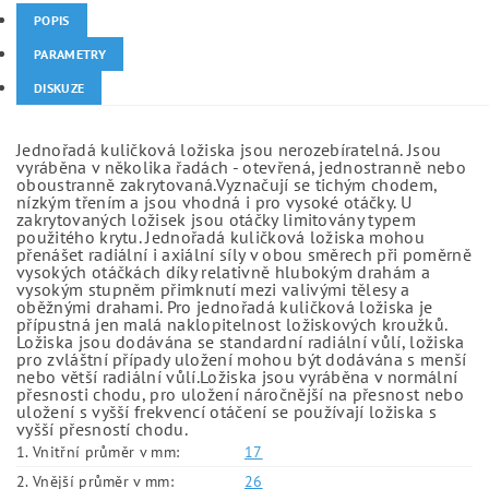
POPIS
PARAMETRY
DISKUZE
Jednořadá kuličková ložiska jsou nerozebíratelná. Jsou
vyráběna v několika řadách - otevřená, jednostranně nebo
oboustranně zakrytovaná.Vyznačují se tichým chodem,
nízkým třením a jsou vhodná i pro vysoké otáčky. U
zakrytovaných ložisek jsou otáčky limitovány typem
použitého krytu. Jednořadá kuličková ložiska mohou
přenášet radiální i axiální síly v obou směrech při poměrně
vysokých otáčkách díky relativně hlubokým drahám a
vysokým stupněm přimknutí mezi valivými tělesy a
oběžnými drahami. Pro jednořadá kuličková ložiska je
přípustná jen malá naklopitelnost ložiskových kroužků.
Ložiska jsou dodávána se standardní radiální vůlí, ložiska
pro zvláštní případy uložení mohou být dodávána s menší
nebo větší radiální vůlí.Ložiska jsou vyráběna v normální
přesnosti chodu, pro uložení náročnější na přesnost nebo
uložení s vyšší frekvencí otáčení se používají ložiska s
vyšší přesností chodu.
1. Vnitřní průměr v mm:
17
2. Vnější průměr v mm:
26