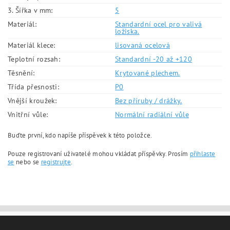
3. Šířka v mm:
5
Materiál:
Standardní ocel pro valivá
ložiska.
Materiál klece:
lisovaná ocelová
Teplotní rozsah:
Standardní -20 až +120
Těsnění:
Krytované plechem.
Třída přesnosti:
P0
Vnější kroužek:
Bez příruby / drážky.
Vnitřní vůle:
Normální radiální vůle
Buďte první, kdo napíše příspěvek k této položce.
Pouze registrovaní uživatelé mohou vkládat příspěvky. Prosím
přihlaste
se
nebo se
registrujte
.