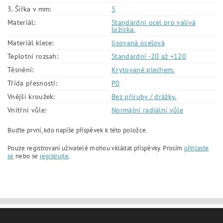
3. Šířka v mm:
5
Materiál:
Standardní ocel pro valivá
ložiska.
Materiál klece:
lisovaná ocelová
Teplotní rozsah:
Standardní -20 až +120
Těsnění:
Krytované plechem.
Třída přesnosti:
P0
Vnější kroužek:
Bez příruby / drážky.
Vnitřní vůle:
Normální radiální vůle
Buďte první, kdo napíše příspěvek k této položce.
Pouze registrovaní uživatelé mohou vkládat příspěvky. Prosím
přihlaste
se
nebo se
registrujte
.