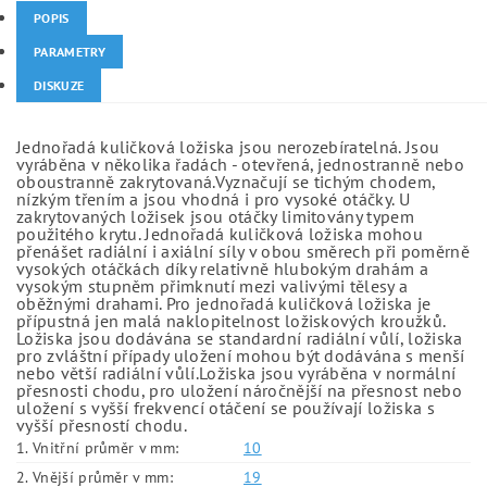
POPIS
PARAMETRY
DISKUZE
Jednořadá kuličková ložiska jsou nerozebíratelná. Jsou
vyráběna v několika řadách - otevřená, jednostranně nebo
oboustranně zakrytovaná.Vyznačují se tichým chodem,
nízkým třením a jsou vhodná i pro vysoké otáčky. U
zakrytovaných ložisek jsou otáčky limitovány typem
použitého krytu. Jednořadá kuličková ložiska mohou
přenášet radiální i axiální síly v obou směrech při poměrně
vysokých otáčkách díky relativně hlubokým drahám a
vysokým stupněm přimknutí mezi valivými tělesy a
oběžnými drahami. Pro jednořadá kuličková ložiska je
přípustná jen malá naklopitelnost ložiskových kroužků.
Ložiska jsou dodávána se standardní radiální vůlí, ložiska
pro zvláštní případy uložení mohou být dodávána s menší
nebo větší radiální vůlí.Ložiska jsou vyráběna v normální
přesnosti chodu, pro uložení náročnější na přesnost nebo
uložení s vyšší frekvencí otáčení se používají ložiska s
vyšší přesností chodu.
1. Vnitřní průměr v mm:
10
2. Vnější průměr v mm:
19