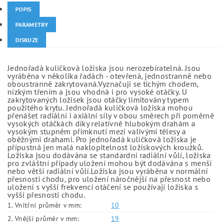
POPIS
PARAMETRY
DISKUZE
Jednořadá kuličková ložiska jsou nerozebíratelná. Jsou
vyráběna v několika řadách - otevřená, jednostranně nebo
oboustranně zakrytovaná.Vyznačují se tichým chodem,
nízkým třením a jsou vhodná i pro vysoké otáčky. U
zakrytovaných ložisek jsou otáčky limitovány typem
použitého krytu. Jednořadá kuličková ložiska mohou
přenášet radiální i axiální síly v obou směrech při poměrně
vysokých otáčkách díky relativně hlubokým drahám a
vysokým stupněm přimknutí mezi valivými tělesy a
oběžnými drahami. Pro jednořadá kuličková ložiska je
přípustná jen malá naklopitelnost ložiskových kroužků.
Ložiska jsou dodávána se standardní radiální vůlí, ložiska
pro zvláštní případy uložení mohou být dodávána s menší
nebo větší radiální vůlí.Ložiska jsou vyráběna v normální
přesnosti chodu, pro uložení náročnější na přesnost nebo
uložení s vyšší frekvencí otáčení se používají ložiska s
vyšší přesností chodu.
1. Vnitřní průměr v mm:
10
2. Vnější průměr v mm:
19