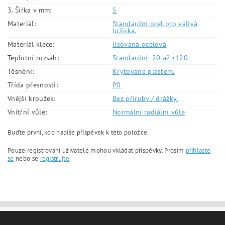
3. Šířka v mm:
5
Materiál:
Standardní ocel pro valivá
ložiska.
Materiál klece:
lisovaná ocelová
Teplotní rozsah:
Standardní -20 až +120
Těsnění:
Krytované plastem.
Třída přesnosti:
P0
Vnější kroužek:
Bez příruby / drážky.
Vnitřní vůle:
Normální radiální vůle
Buďte první, kdo napíše příspěvek k této položce.
Pouze registrovaní uživatelé mohou vkládat příspěvky. Prosím
přihlaste
se
nebo se
registrujte
.