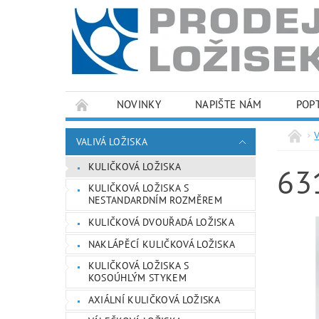
NOVINKY
NAPIŠTE NÁM
POP
PODMÍNKY OCHRANY OSOBNÍCH ÚDAJŮ
VALIVÁ LOŽISKA
KULIČKOVÁ LOŽISKA
63
KULIČKOVÁ LOŽISKA S
NESTANDARDNÍM ROZMĚREM
KULIČKOVÁ DVOUŘADÁ LOŽISKA
NAKLÁPĚCÍ KULIČKOVÁ LOŽISKA
KULIČKOVÁ LOŽISKA S
KOSOÚHLÝM STYKEM
AXIÁLNÍ KULIČKOVÁ LOŽISKA