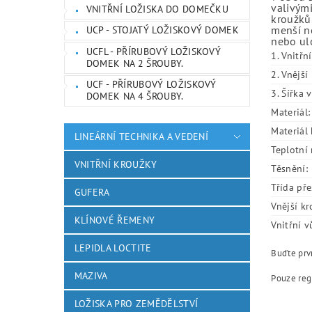
valivými
VNITŘNÍ LOŽISKA DO DOMEČKU
kroužků.
menší ne
UCP - STOJATÝ LOŽISKOVÝ DOMEK
nebo ulo
UCFL - PŘÍRUBOVÝ LOŽISKOVÝ
1. Vnitřn
DOMEK NA 2 ŠROUBY.
2. Vnějš
UCF - PŘÍRUBOVÝ LOŽISKOVÝ
3. Šířka 
DOMEK NA 4 ŠROUBY.
Materiál:
Materiál 
LINEÁRNÍ TECHNIKA A VEDENÍ
Teplotní 
VNITŘNÍ KROUŽKY
Těsnění:
Třída pře
GUFERA
Vnější kr
KLÍNOVÉ ŘEMENY
Vnitřní v
LEPIDLA LOCTITE
Buďte prvn
MAZIVA
Pouze reg
LOŽISKA PRO ZEMĚDĚLSTVÍ