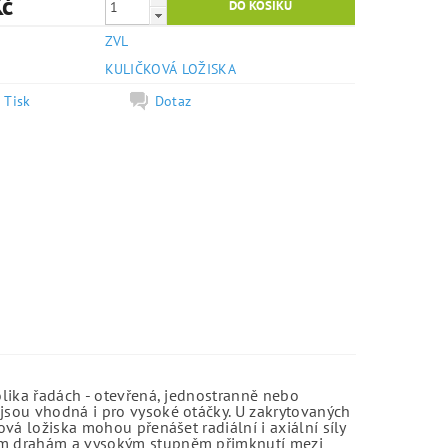
Kč
ZVL
e
KULIČKOVÁ LOŽISKA
Tisk
Dotaz
olika řadách - otevřená, jednostranně nebo
jsou vhodná i pro vysoké otáčky. U zakrytovaných
vá ložiska mohou přenášet radiální i axiální síly
kým drahám a vysokým stupněm přimknutí mezi