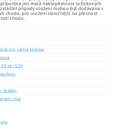
 přípustná jen malá naklopitelnost ložiskových
o zvláštní případy uložení mohou být dodávána s
sti chodu, pro uložení náročnější na přesnost
ností chodu.
ocel pro valivá ložiska.
elová
-20 až +120
plechem.
/ drážky.
diální vůle
rujte
.