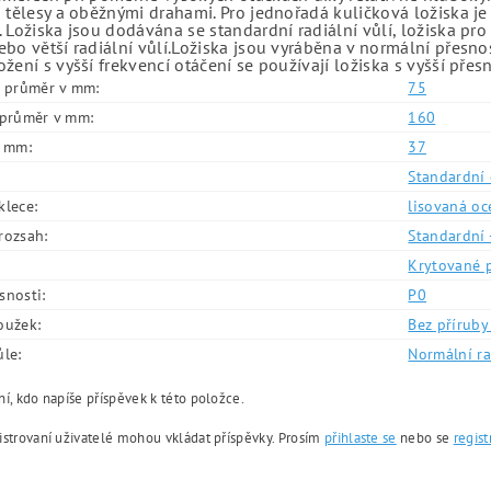
 tělesy a oběžnými drahami. Pro jednořadá kuličková ložiska je
 Ložiska jsou dodávána se standardní radiální vůlí, ložiska pr
bo větší radiální vůlí.Ložiska jsou vyráběna v normální přesno
žení s vyšší frekvencí otáčení se používají ložiska s vyšší přes
í průměr v mm:
75
í průměr v mm:
160
v mm:
37
Standardní 
klece:
lisovaná oc
rozsah:
Standardní 
Krytované 
snosti:
P0
oužek:
Bez příruby 
ůle:
Normální ra
í, kdo napíše příspěvek k této položce.
istrovaní uživatelé mohou vkládat příspěvky. Prosím
přihlaste se
nebo se
regist