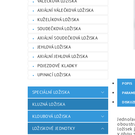
VÁLEČKOVÁ LOŽISKA
AXIÁLNÍ VÁLEČKOVÁ LOŽISKA
KUŽELÍKOVÁ LOŽISKA
SOUDEČKOVÁ LOŽISKA
AXIÁLNÍ SOUDEČKOVÁ LOŽISKA
JEHLOVÁ LOŽISKA
AXIÁLNÍ JEHLOVÁ LOŽISKA
POJEZDOVÉ KLADKY
UPINACÍ LOŽISKA
POPIS
SPECIÁLNÍ LOŽISKA
PARAM
DISKUZ
KLUZNÁ LOŽISKA
KLOUBOVÁ LOŽISKA
Jednořad
oboustr
LOŽISKOVÉ JEDNOTKY
ložisek 
v obou 