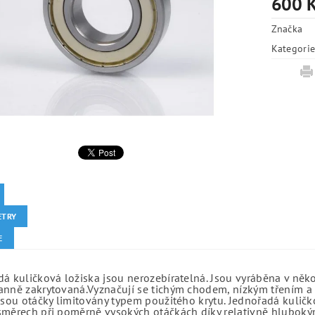
600 
Značka
Kategori
ETRY
E
á kuličková ložiska jsou nerozebíratelná. Jsou vyráběna v něk
anně zakrytovaná.Vyznačují se tichým chodem, nízkým třením a 
jsou otáčky limitovány typem použitého krytu. Jednořadá kuličko
směrech při poměrně vysokých otáčkách díky relativně hlubo