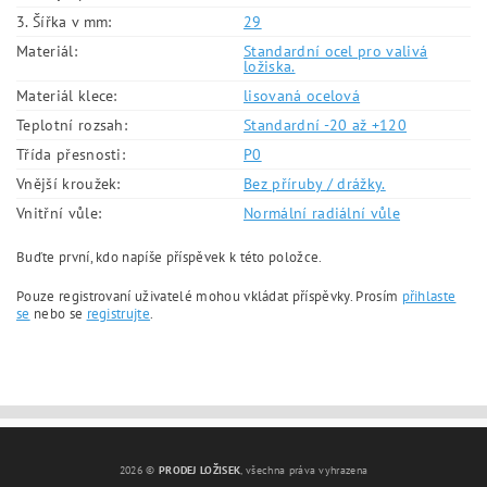
3. Šířka v mm:
29
Materiál:
Standardní ocel pro valivá
ložiska.
Materiál klece:
lisovaná ocelová
Teplotní rozsah:
Standardní -20 až +120
Třída přesnosti:
P0
Vnější kroužek:
Bez příruby / drážky.
Vnitřní vůle:
Normální radiální vůle
Buďte první, kdo napíše příspěvek k této položce.
Pouze registrovaní uživatelé mohou vkládat příspěvky. Prosím
přihlaste
se
nebo se
registrujte
.
2026 ©
PRODEJ LOŽISEK
, všechna práva vyhrazena