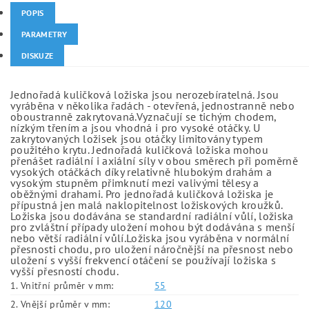
POPIS
PARAMETRY
DISKUZE
Jednořadá kuličková ložiska jsou nerozebíratelná. Jsou
vyráběna v několika řadách - otevřená, jednostranně nebo
oboustranně zakrytovaná.Vyznačují se tichým chodem,
nízkým třením a jsou vhodná i pro vysoké otáčky. U
zakrytovaných ložisek jsou otáčky limitovány typem
použitého krytu. Jednořadá kuličková ložiska mohou
přenášet radiální i axiální síly v obou směrech při poměrně
vysokých otáčkách díky relativně hlubokým drahám a
vysokým stupněm přimknutí mezi valivými tělesy a
oběžnými drahami. Pro jednořadá kuličková ložiska je
přípustná jen malá naklopitelnost ložiskových kroužků.
Ložiska jsou dodávána se standardní radiální vůlí, ložiska
pro zvláštní případy uložení mohou být dodávána s menší
nebo větší radiální vůlí.Ložiska jsou vyráběna v normální
přesnosti chodu, pro uložení náročnější na přesnost nebo
uložení s vyšší frekvencí otáčení se používají ložiska s
vyšší přesností chodu.
1. Vnitřní průměr v mm:
55
2. Vnější průměr v mm:
120