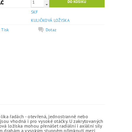
Kč
SKF
e
KULIČKOVÁ LOŽISKA
Tisk
Dotaz
olika řadách - otevřená, jednostranně nebo
jsou vhodná i pro vysoké otáčky. U zakrytovaných
vá ložiska mohou přenášet radiální i axiální síly
kým drahám a vysokým stupněm přimknutí mezi