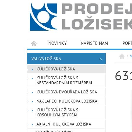
NOVINKY
NAPIŠTE NÁM
POP
PODMÍNKY OCHRANY OSOBNÍCH ÚDAJŮ
VALIVÁ LOŽISKA
KULIČKOVÁ LOŽISKA
63
KULIČKOVÁ LOŽISKA S
NESTANDARDNÍM ROZMĚREM
KULIČKOVÁ DVOUŘADÁ LOŽISKA
NAKLÁPĚCÍ KULIČKOVÁ LOŽISKA
KULIČKOVÁ LOŽISKA S
KOSOÚHLÝM STYKEM
AXIÁLNÍ KULIČKOVÁ LOŽISKA