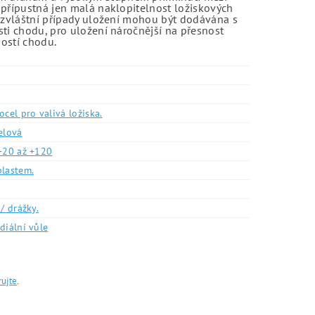
 přípustná jen malá naklopitelnost ložiskových
o zvláštní případy uložení mohou být dodávána s
sti chodu, pro uložení náročnější na přesnost
ností chodu.
ocel pro valivá ložiska.
elová
-20 až +120
plastem.
/ drážky.
diální vůle
rujte
.