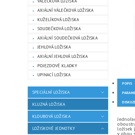
VÁLEČKOVÁ LOŽISKA
AXIÁLNÍ VÁLEČKOVÁ LOŽISKA
KUŽELÍKOVÁ LOŽISKA
SOUDEČKOVÁ LOŽISKA
AXIÁLNÍ SOUDEČKOVÁ LOŽISKA
JEHLOVÁ LOŽISKA
AXIÁLNÍ JEHLOVÁ LOŽISKA
POJEZDOVÉ KLADKY
UPINACÍ LOŽISKA
POPIS
SPECIÁLNÍ LOŽISKA
PARAM
DISKUZ
KLUZNÁ LOŽISKA
KLOUBOVÁ LOŽISKA
Jednořad
oboustr
LOŽISKOVÉ JEDNOTKY
ložisek 
v obou 