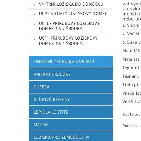
valivými
VNITŘNÍ LOŽISKA DO DOMEČKU
kroužků.
menší ne
UCP - STOJATÝ LOŽISKOVÝ DOMEK
nebo ulo
UCFL - PŘÍRUBOVÝ LOŽISKOVÝ
1. Vnitřn
DOMEK NA 2 ŠROUBY.
2. Vnějš
UCF - PŘÍRUBOVÝ LOŽISKOVÝ
3. Šířka 
DOMEK NA 4 ŠROUBY.
Materiál:
Materiál 
LINEÁRNÍ TECHNIKA A VEDENÍ
Teplotní 
VNITŘNÍ KROUŽKY
Těsnění:
Třída pře
GUFERA
Vnější kr
KLÍNOVÉ ŘEMENY
Vnitřní v
LEPIDLA LOCTITE
Buďte prvn
MAZIVA
Pouze reg
LOŽISKA PRO ZEMĚDĚLSTVÍ