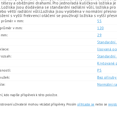
 tělesy a oběžnými drahami. Pro jednořadá kuličková ložiska je
 Ložiska jsou dodávána se standardní radiální vůlí, ložiska pr
bo větší radiální vůlí.Ložiska jsou vyráběna v normální přesno
žení s vyšší frekvencí otáčení se používají ložiska s vyšší přes
í průměr v mm:
55
í průměr v mm:
120
v mm:
29
Standardní 
klece:
lisovaná oc
rozsah:
Standardní 
Krytované 
snosti:
P5
oužek:
Bez příruby 
ůle:
Normální ra
í, kdo napíše příspěvek k této položce.
istrovaní uživatelé mohou vkládat příspěvky. Prosím
přihlaste se
nebo se
regist