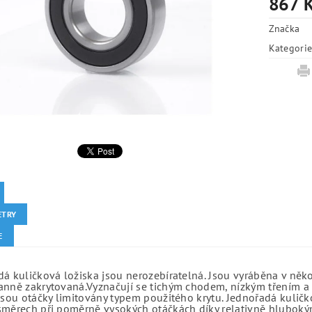
867 
Značka
Kategori
ETRY
E
á kuličková ložiska jsou nerozebíratelná. Jsou vyráběna v něk
anně zakrytovaná.Vyznačují se tichým chodem, nízkým třením a 
jsou otáčky limitovány typem použitého krytu. Jednořadá kuličko
směrech při poměrně vysokých otáčkách díky relativně hlubo